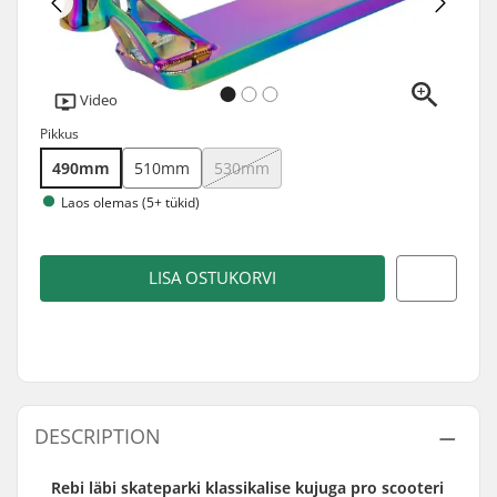
Video
Pikkus
490mm
510mm
530mm
Laos olemas (5+ tükid)
LISA OSTUKORVI
DESCRIPTION
Rebi läbi skateparki klassikalise kujuga pro scooteri