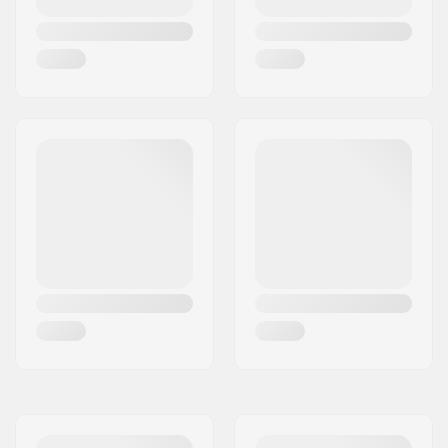
Tald vaheseinad:
Included
Piduri tüüp:
Flex Fender
Pidurid/kaitsmed:
Included
Telg:
Included
Telje läbimõõt:
8mm
Griptape:
Not included