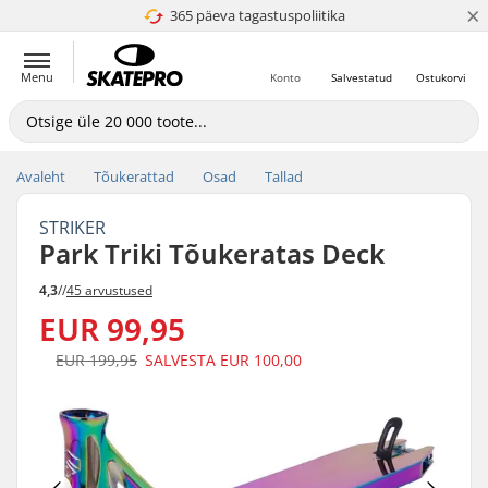
×
365 päeva tagastuspoliitika
4.8 paljaks 5
Menu
Konto
Salvestatud
Ostukorvi
Avaleht
Tõukerattad
Osad
Tallad
STRIKER
Park Triki Tõukeratas Deck
4,3
//
45 arvustused
EUR 99,95
EUR 199,95
SALVESTA
EUR 100,00