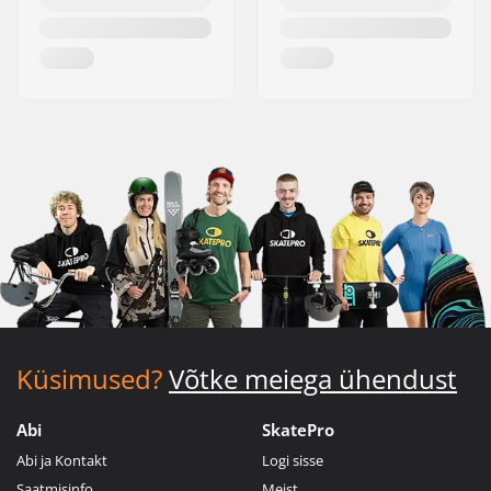
Küsimused?
Võtke meiega ühendust
Abi
SkatePro
Abi ja Kontakt
Logi sisse
Saatmisinfo
Meist