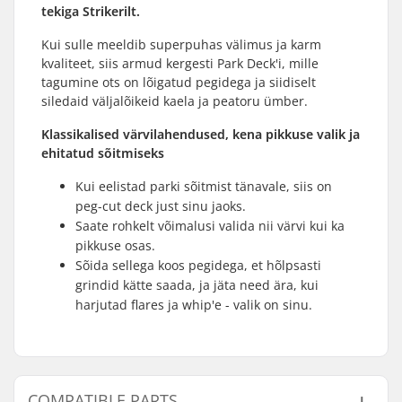
tekiga Strikerilt.
Kui sulle meeldib superpuhas välimus ja karm
kvaliteet, siis armud kergesti Park Deck'i, mille
tagumine ots on lõigatud pegidega ja siidiselt
siledaid väljalõikeid kaela ja peatoru ümber.
Klassikalised värvilahendused, kena pikkuse valik ja
ehitatud sõitmiseks
Kui eelistad parki sõitmist tänavale, siis on
peg-cut deck just sinu jaoks.
Saate rohkelt võimalusi valida nii värvi kui ka
pikkuse osas.
Sõida sellega koos pegidega, et hõlpsasti
grindid kätte saada, ja jäta need ära, kui
harjutad flares ja whip'e - valik on sinu.
COMPATIBLE PARTS