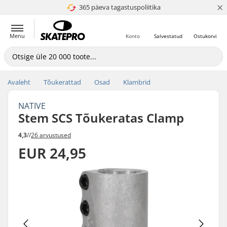
×
365 päeva tagastuspoliitika
4.8 paljaks 5
Menu
Konto
Salvestatud
Ostukorvi
Avaleht
Tõukerattad
Osad
Klambrid
NATIVE
Stem SCS Tõukeratas Clamp
4,3
//
26 arvustused
EUR 24,95