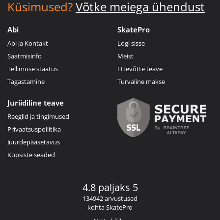
Küsimused?
Võtke meiega ühendust
Abi
SkatePro
Abi ja Kontakt
Logi sisse
Saatmisinfo
Meist
Tellimuse staatus
Ettevõtte teave
Tagastamine
Turvaline makse
Juriidiline teave
Reeglid ja tingimused
Privaatsuspoliitika
Juurdepääsetavus
Küpsiste seaded
4.8 paljaks 5
134942 arvustused
kohta SkatePro