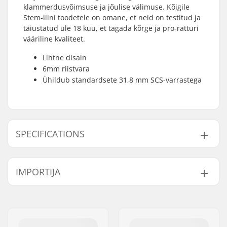
klammerdusvõimsuse ja jõulise välimuse. Kõigile
Stem-liini toodetele on omane, et neid on testitud ja
täiustatud üle 18 kuu, et tagada kõrge ja pro-ratturi
vääriline kvaliteet.
Lihtne disain
6mm riistvara
Ühildub standardsete 31,8 mm SCS-varrastega
SPECIFICATIONS
SCS kompressioon:
Yes
IMPORTIJA
Klambri siseläbimõõt:
32mm (Regular)
Klambri suurus:
Quad
Nimi:
Centrano ApS
Kaal:
202g
Aadress:
Omega 6
Compression lisatud:
SCS
Postiindeks:
8382
Materjal:
Aluminum