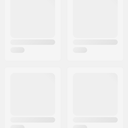
Linn:
Hinnerup
Kompressioonipolt:
Included
Riik:
Taani