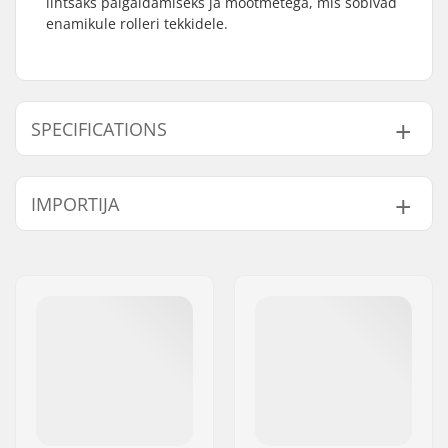
lihtsaks paigaldamiseks ja mõõtmetega, mis sobivad
enamikule rolleri tekkidele.
SPECIFICATIONS
Length:
54cm (21.3")
IMPORTIJA
Width:
12.7cm (5")
Kaal:
40g
Nimi:
Centrano ApS
Aadress:
Omega 6
Postiindeks:
8382
Linn:
Hinnerup
Riik:
Taani