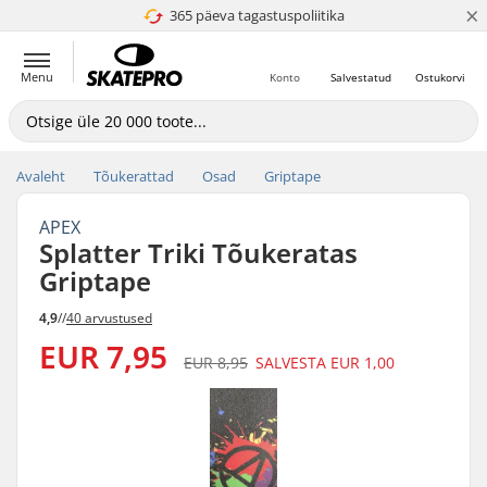
×
365 päeva tagastuspoliitika
4.8 paljaks 5
Menu
Konto
Salvestatud
Ostukorvi
Avaleht
Tõukerattad
Osad
Griptape
APEX
Splatter Triki Tõukeratas
Griptape
4,9
//
40 arvustused
EUR 7,95
EUR 8,95
SALVESTA
EUR 1,00