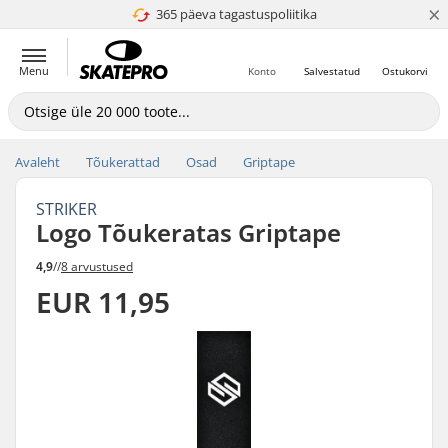
×
365 päeva tagastuspoliitika
4.8 paljaks 5
Menu
Konto
Salvestatud
Ostukorvi
Avaleht
Tõukerattad
Osad
Griptape
STRIKER
Logo Tõukeratas Griptape
4,9
//
8 arvustused
EUR 11,95