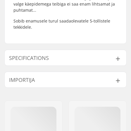
valge käepidemega teibiga ei saa enam lihtsamat ja
puhtamat...
Sobib enamusele turul saadaolevatele 5-tollistele
tekkidele.
SPECIFICATIONS
Length:
55.9cm (22")
IMPORTIJA
Width:
13cm (5.2")
Kaal:
65g
Nimi:
Centrano ApS
Aadress:
Omega 6
Postiindeks:
8382
Linn:
Hinnerup
Riik:
Taani