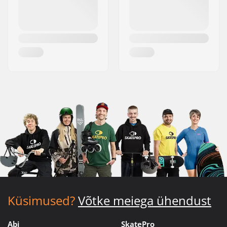
Küsimused?
Võtke meiega ühendust
Abi
SkatePro