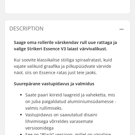
DESCRIPTION
Saage oma rollerile värskendav rull uue rattaga ja
valige Strikeri Essence V3 laiast värvivalikust.
Kui soovite klassikalise stiiliga spiraalratast, kuid
vajate valikuid graafika ja pilkupüüdvate värvide
näol, siis on Essence ratas just teie jaoks.
Suurepärane vastupidavus ja valmidus
Saate paari kiireid laagreid ja vaheketta, mis
on juba paigaldatud alumiiniumsüdamesse -
valmis rullimiseks.
Vastupidavus on saavutatud disaini
lihvimisega võrreldes varasemate
versioonidega
See on "Black" versioon, millel on värviline