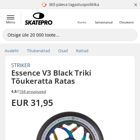
×
365 päeva tagastuspoliitika
4.8 paljaks 5
Menu
Konto
Salvestatud
Ostukorvi
Avaleht
Tõukerattad
Osad
Rattad
STRIKER
Essence V3 Black Triki
Tõukeratta Ratas
4,8
//
164 arvustused
EUR 31,95