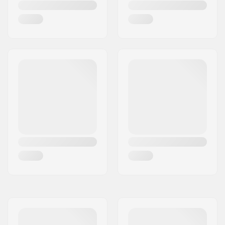
Rattaratta laius:
24mm
Telje läbimõõt:
8mm