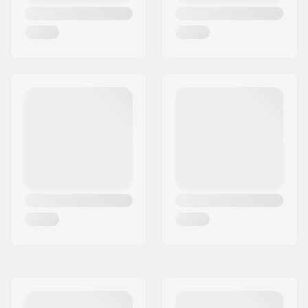
Telje läbimõõt:
8mm