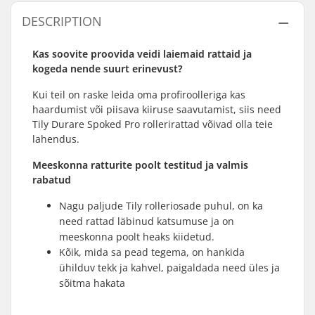
DESCRIPTION
Kas soovite proovida veidi laiemaid rattaid ja
kogeda nende suurt erinevust?
Kui teil on raske leida oma profiroolleriga kas
haardumist või piisava kiiruse saavutamist, siis need
Tily Durare Spoked Pro rollerirattad võivad olla teie
lahendus.
Meeskonna ratturite poolt testitud ja valmis
rabatud
Nagu paljude Tily rolleriosade puhul, on ka
need rattad läbinud katsumuse ja on
meeskonna poolt heaks kiidetud.
Kõik, mida sa pead tegema, on hankida
ühilduv tekk ja kahvel, paigaldada need üles ja
sõitma hakata