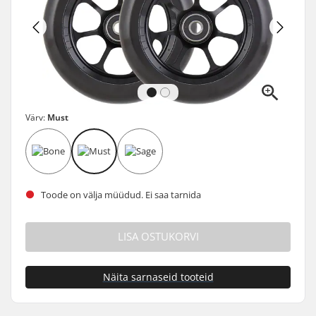
Värv:
Must
Toode on välja müüdud. Ei saa tarnida
LISA OSTUKORVI
Näita sarnaseid tooteid