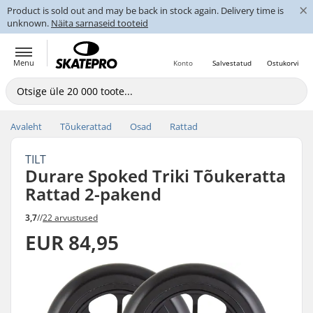
×
Product is sold out and may be back in stock again. Delivery time is
unknown.
Näita sarnaseid tooteid
Menu
Konto
Salvestatud
Ostukorvi
Avaleht
Tõukerattad
Osad
Rattad
TILT
Durare Spoked Triki Tõukeratta
Rattad 2-pakend
3,7
//
22 arvustused
EUR 84,95