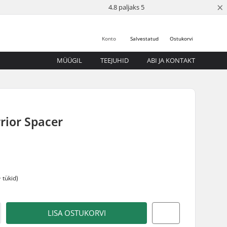
×
4.8 paljaks 5
Konto
Salvestatud
Ostukorvi
MÜÜGIL
TEEJUHID
ABI JA KONTAKT
rior Spacer
 tükid)
LISA OSTUKORVI