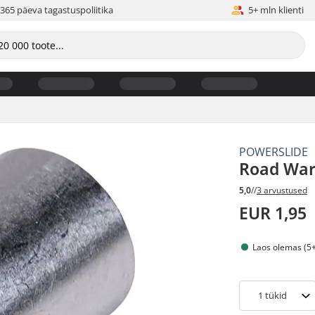
365 päeva tagastuspoliitika
5+ mln klienti
POWERSLIDE
Road War
5,0
//
3 arvustused
EUR 1,95
Laos olemas (5+
1
tükid