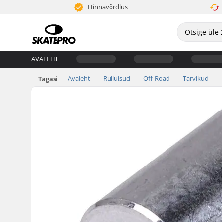
Hinnavõrdlus
AVALEHT
Avaleht
Rulluisud
Off-Road
Tarvikud
Tagasi