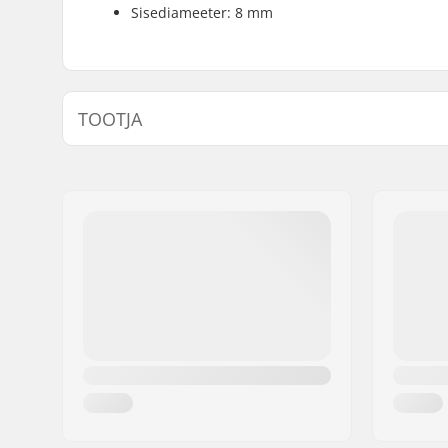
Sisediameeter: 8 mm
TOOTJA
Nimi:
Powerslide Sport
Aadress:
Esbachgraben 1
Postiindeks:
95463
Linn:
Bindlach
Riik:
Saksamaa