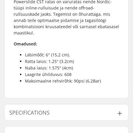
Powerslide CST ratas on varuratas nende Nordic-
tüüpi inline-rulluisude ja nende offroad-
rullsuuskade jaoks. Tegemist on õhurattaga, mis
annab teile optimaalse pidamise ja tagasilöögi
kombinatsiooni kruusateedel või sarnasel ebatasasel
maastikul.
Omadused:
Läbimõõt: 6'' (15,2 cm).
Ratta laius: 1.25'' (3.2cm)
Naba laius: 1.575'' (4cm)
Laagrite ühilduvus: 608
Maksimaalne rehvirõhk: 90psi (6.2Bar)
SPECIFICATIONS
Ratta läbimõõt:
150mm