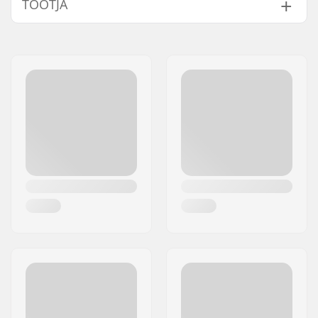
TOOTJA
Ratta laius:
32mm
Ratta tüüp:
Air tire
Nimi:
Powerslide
Sportartikelvertriebs GmbH
Aadress:
Esbachgraben 1
Postiindeks:
95463
Linn:
Bindlach
Riik:
Saksamaa