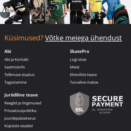
Küsimused?
Võtke meiega ühendust
Abi
SkatePro
Abi ja Kontakt
Logi sisse
Saatmisinfo
Meist
Tellimuse staatus
Ettevõtte teave
Tagastamine
Turvaline makse
Juriidiline teave
Reeglid ja tingimused
Privaatsuspoliitika
Juurdepääsetavus
Küpsiste seaded