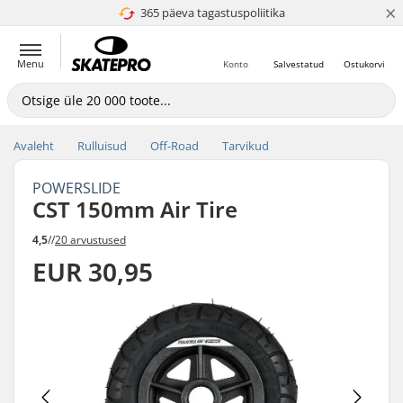
×
365 päeva tagastuspoliitika
4.8 paljaks 5
Menu
Konto
Salvestatud
Ostukorvi
Avaleht
Rulluisud
Off-Road
Tarvikud
POWERSLIDE
CST 150mm Air Tire
4,5
//
20 arvustused
EUR 30,95