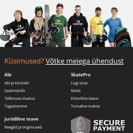
Küsimused?
Võtke meiega ühendust
Abi
SkatePro
Abi ja Kontakt
Logi sisse
Saatmisinfo
Meist
Tellimuse staatus
Ettevõtte teave
Tagastamine
Turvaline makse
Juriidiline teave
Reeglid ja tingimused