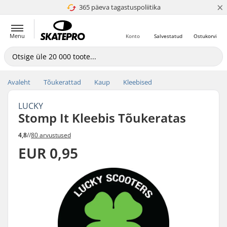
×
365 päeva tagastuspoliitika
4.8 paljaks 5
Menu
Konto
Salvestatud
Ostukorvi
Avaleht
Tõukerattad
Kaup
Kleebised
LUCKY
Stomp It Kleebis Tõukeratas
4,8
//
80 arvustused
EUR 0,95