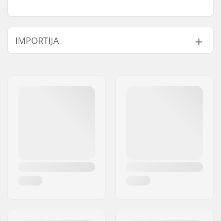
IMPORTIJA
Nimi:
Centrano ApS
Aadress:
Omega 6
Postiindeks:
8382
Linn:
Hinnerup
Riik:
Taani