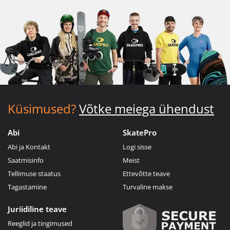
Küsimused?
Võtke meiega ühendust
Abi
SkatePro
Abi ja Kontakt
Logi sisse
Saatmisinfo
Meist
Tellimuse staatus
Ettevõtte teave
Tagastamine
Turvaline makse
Juriidiline teave
Reeglid ja tingimused