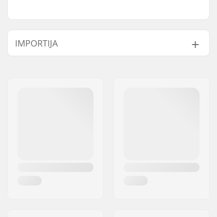
IMPORTIJA
Nimi:
Centrano ApS
Aadress:
Omega 6
Postiindeks:
8382
Linn:
Hinnerup
Riik:
Taani