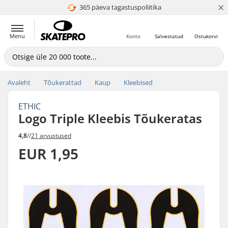
×
365 päeva tagastuspoliitika
4.8 paljaks 5
Menu
Konto
Salvestatud
Ostukorvi
Avaleht
Tõukerattad
Kaup
Kleebised
ETHIC
Logo Triple Kleebis Tõukeratas
4,8
//
21 arvustused
EUR 1,95