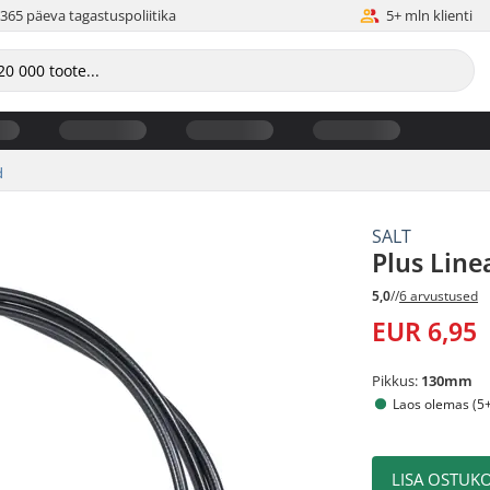
365 päeva tagastuspoliitika
5+ mln klienti
d
SALT
Plus Line
5,0
//
6 arvustused
EUR 6,95
Pikkus:
130mm
Laos olemas (5+
LISA OSTUKO