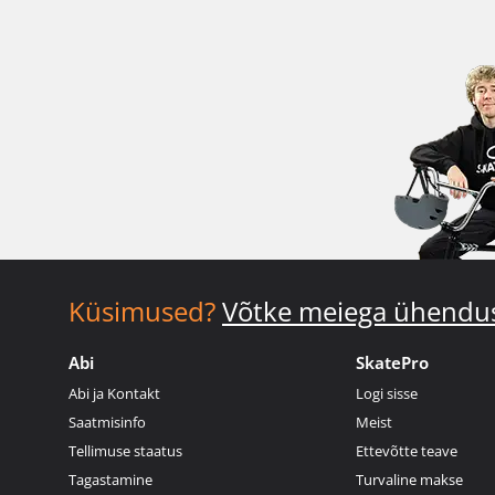
Küsimused?
Võtke meiega ühendu
Abi
SkatePro
Abi ja Kontakt
Logi sisse
Saatmisinfo
Meist
Tellimuse staatus
Ettevõtte teave
Tagastamine
Turvaline makse