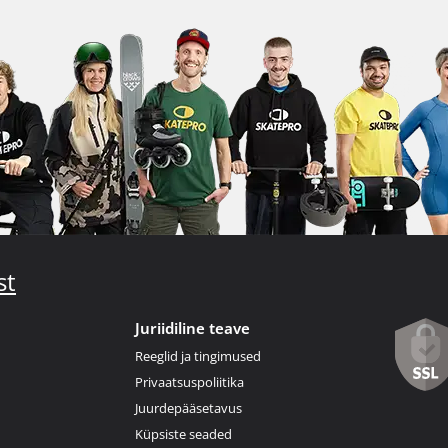
st
Juriidiline teave
Reeglid ja tingimused
Privaatsuspoliitika
Juurdepääsetavus
Küpsiste seaded