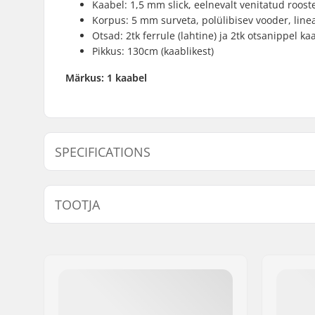
Kaabel: 1,5 mm slick, eelnevalt venitatud roost
Korpus: 5 mm surveta, polülibisev vooder, linea
Otsad: 2tk ferrule (lahtine) ja 2tk otsanippel kaa
Pikkus: 130cm (kaablikest)
Märkus: 1 kaabel
SPECIFICATIONS
Gyro pidurite ühilduv:
Yes
TOOTJA
Nimi:
We Make Things GmbH
Aadress:
RICHARD-BYRD-STR. 12
Postiindeks:
50829
Linn:
Köln
Riik:
Saksamaa