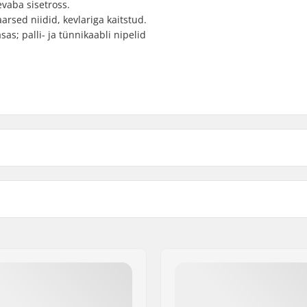
evaba sisetross.
arsed niidid, kevlariga kaitstud.
sas; palli- ja tünnikaabli nipelid
Kaal: