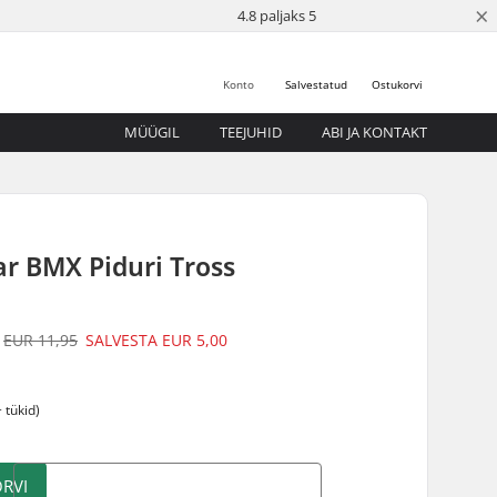
×
4.8 paljaks 5
Konto
Salvestatud
Ostukorvi
MÜÜGIL
TEEJUHID
ABI JA KONTAKT
ar BMX Piduri Tross
EUR 11,95
SALVESTA
EUR 5,00
 tükid)
RVI