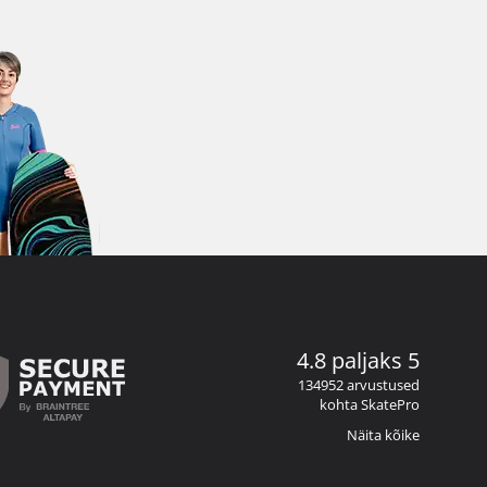
4.8 paljaks 5
134952 arvustused
kohta SkatePro
Näita kõike