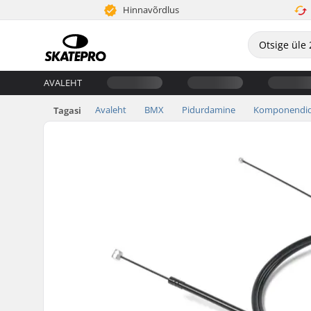
Hinnavõrdlus
AVALEHT
Avaleht
BMX
Pidurdamine
Komponendi
Tagasi