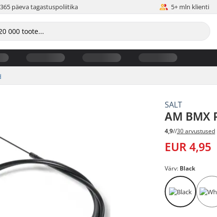
365 päeva tagastuspoliitika
5+ mln klienti
d
SALT
AM BMX P
4,9
//
30 arvustused
EUR 4,95
Värv:
Black