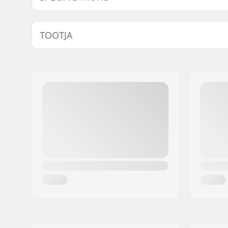
Gyro pidurite ühilduv:
No
TOOTJA
Nimi:
We Make Things GmbH
Aadress:
RICHARD-BYRD-STR. 12
Postiindeks:
50829
Linn:
Köln
Riik:
Saksamaa