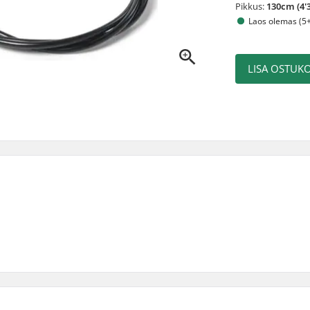
Pikkus:
130cm (4'3
Laos olemas (5+
LISA OSTUKO