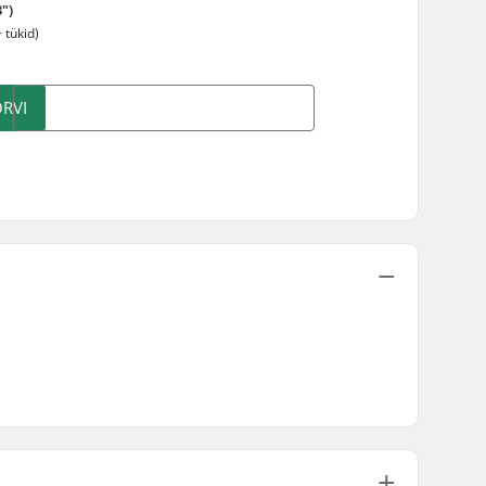
")
 tükid)
RVI