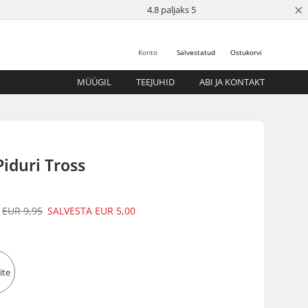
×
4.8 paljaks 5
Konto
Salvestatud
Ostukorvi
MÜÜGIL
TEEJUHID
ABI JA KONTAKT
iduri Tross
EUR 9,95
SALVESTA
EUR 5,00