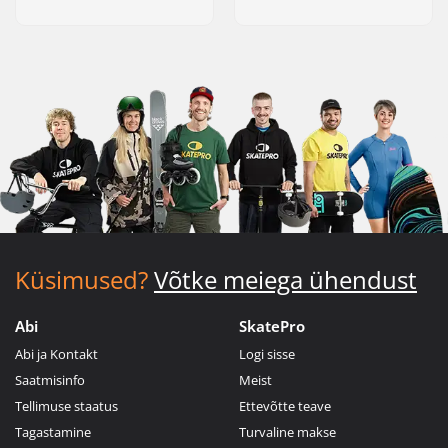
Küsimused?
Võtke meiega ühendust
Abi
SkatePro
Abi ja Kontakt
Logi sisse
Saatmisinfo
Meist
Tellimuse staatus
Ettevõtte teave
Tagastamine
Turvaline makse