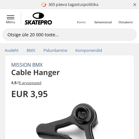
×
365 päeva tagastuspoliitika
4.8 paljaks 5
Menu
Konto
Salvestatud
Ostukorvi
Avaleht
BMX
Pidurdamine
Komponendid
MISSION BMX
Cable Hanger
4,8
//
6 arvustused
EUR 3,95