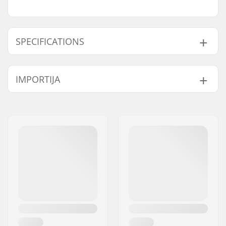
SPECIFICATIONS
Kaal:
17g
IMPORTIJA
Nimi:
Centrano ApS
Aadress:
Omega 6
Postiindeks:
8382
Linn:
Hinnerup
Riik:
Taani