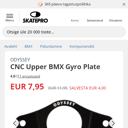
×
365 päeva tagastuspoliitika
4.8 paljaks 5
Menu
Konto
Salvestatud
Ostukorvi
Avaleht
BMX
Pidurdamine
Komponendid
ODYSSEY
CNC Upper BMX Gyro Plate
4,8
//
11 arvustused
EUR 7,95
EUR 11,95
SALVESTA
EUR 4,00