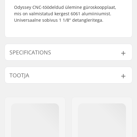
Odyssey CNC-töödeldud ülemine güroskoopplaat,
mis on valmistatud kergest 6061 alumiiniumist.
Universaalne sobivus 1 1/8" detangleritega.
SPECIFICATIONS
Gyro pidurite ühilduv:
Yes
TOOTJA
Kaal:
13g
Nimi:
Sunshine Distribution ApS
Aadress:
Naverland 8
Postiindeks:
2600
Linn:
Glostrup
Riik:
Taani