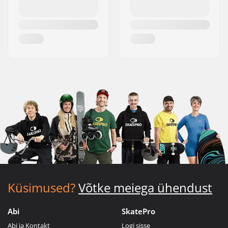
Küsimused?
Võtke meiega ühendust
Abi
SkatePro
Abi ja Kontakt
Logi sisse