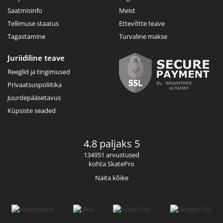
Saatmisinfo
Meist
Tellimuse staatus
Ettevõtte teave
Tagastamine
Turvaline makse
Juriidiline teave
Reeglid ja tingimused
Privaatsuspoliitika
Juurdepääsetavus
Küpsiste seaded
4.8 paljaks 5
134951 arvustused
kohta SkatePro
Näita kõike