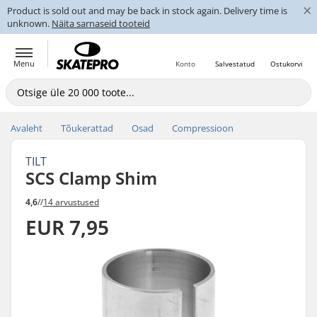
×
Product is sold out and may be back in stock again. Delivery time is
unknown.
Näita sarnaseid tooteid
Menu
Konto
Salvestatud
Ostukorvi
Avaleht
Tõukerattad
Osad
Compressioon
TILT
SCS Clamp Shim
4,6
//
14 arvustused
EUR 7,95