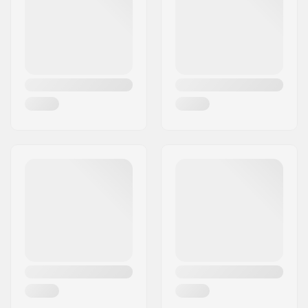
Riik:
Taani