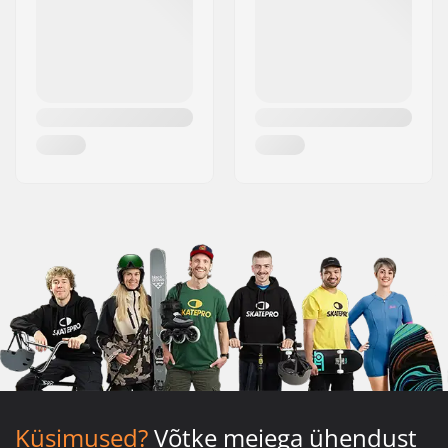
Küsimused?
Võtke meiega ühendust