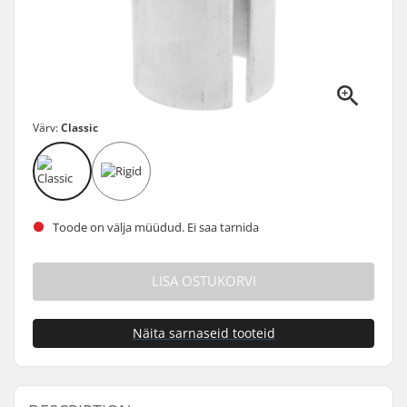
Värv:
Classic
Toode on välja müüdud. Ei saa tarnida
LISA OSTUKORVI
Näita sarnaseid tooteid