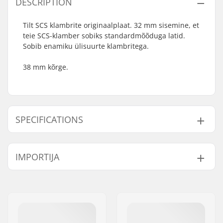
DESCRIPTION
Tilt SCS klambrite originaalplaat. 32 mm sisemine, et
teie SCS-klamber sobiks standardmõõduga latid.
Sobib enamiku ülisuurte klambritega.
38 mm kõrge.
SPECIFICATIONS
Kompressiooni tüüp:
SCS
IMPORTIJA
Starnut:
Not included
Shim pikkus:
38mm
Nimi:
Centrano ApS
Aadress:
Omega 6
Postiindeks:
8382
Linn:
Hinnerup