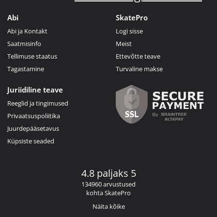
Abi
SkatePro
Abi ja Kontakt
Logi sisse
Saatmisinfo
Meist
Tellimuse staatus
Ettevõtte teave
Tagastamine
Turvaline makse
Juriidiline teave
Reeglid ja tingimused
Privaatsuspoliitika
Juurdepääsetavus
Küpsiste seaded
4.8 paljaks 5
134960 arvustused
kohta SkatePro
Näita kõike