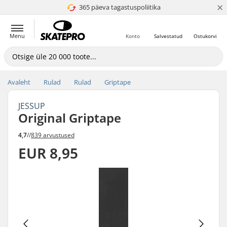
×
365 päeva tagastuspoliitika
4.8 paljaks 5
Menu
Konto
Salvestatud
Ostukorvi
Avaleht
Rulad
Rulad
Griptape
JESSUP
Original Griptape
4,7
//
839 arvustused
EUR 8,95