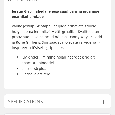
Jessup Grip'i laheda lehega saad parima pidamise
enamikul pindadel
Valige Jessup Griptape'i paljude erinevate stiilide
hulgast oma lemmikvärv või -graafika. Kvaliteeti on
proovinud ja katsetanud näiteks Danny Way, PJ Ladd
ja Rune Glifberg. Siin saadaval olevate värvide valik
inspireerib tõsiseks grip-artiks.
Kivikindel liimimine hoiab haardet kindlalt
enamikul pindadel
Lihtne kärpida
Lihtne jalatsitele
SPECIFICATIONS
Length:
83.8cm (33")