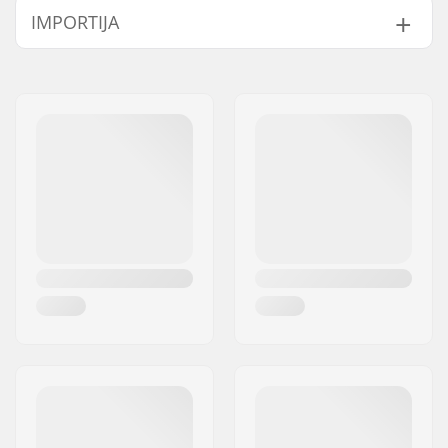
IMPORTIJA
Width:
22.9cm (9")
Nimi:
Centrano ApS
Aadress:
Omega 6
Postiindeks:
8382
Linn:
Hinnerup
Riik:
Taani