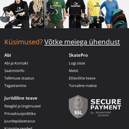
Küsimused?
Võtke meiega ühendust
Abi
SkatePro
Abi ja Kontakt
Logi sisse
Saatmisinfo
Meist
Tellimuse staatus
Ettevõtte teave
Tagastamine
Turvaline makse
Juriidiline teave
Reeglid ja tingimused
Privaatsuspoliitika
Juurdepääsetavus
Küpsiste seaded