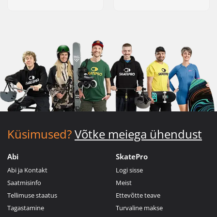
Küsimused?
Võtke meiega ühendust
Abi
SkatePro
Abi ja Kontakt
Logi sisse
Saatmisinfo
Meist
Tellimuse staatus
Ettevõtte teave
Tagastamine
Turvaline makse