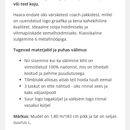
või teel koju.
Haara endale üks värsketest coach-jakkidest, millel
on uuendatud logo graafika ja kena kahekihiline
kvaliteet. Ideaalne sooja hoidmiseks ja
vihmapiiskade eemalhoidmiseks. Klassikaline
sulgemine 6 metallnööpiga.
Tugevad materjalid ja puhas välimus
Nii sisemine kui ka välimine kiht on
viimistletud 100% nailonist, mis on tihedalt
kootud ja pehme puudutusega
Tõmblukk allosas aitab teil hoida tuult eemal
3 taskut on ette nähtud - üks rinnal sees ja
kaks väljastpoolt
Suur logo tagaküljel ja väiksem logo rinnal
vasakul küljel
Märkus:
Mudel on 1,80 m/183 cm pikk ja tal on seljas
suurus L.