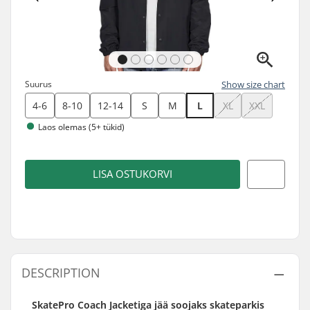
Suurus
Show size chart
4-6
8-10
12-14
S
M
L
XL
XXL
Laos olemas (5+ tükid)
LISA OSTUKORVI
DESCRIPTION
SkatePro Coach Jacketiga jää soojaks skateparkis