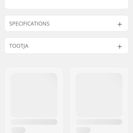
SPECIFICATIONS
Sugu:
Man, Woman, Unisex
TOOTJA
Nimi:
Centrano ApS
Aadress:
Omega 6
Postiindeks:
8382
Linn:
Hinnerup
Riik:
Taani