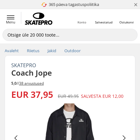
×
365 päeva tagastuspoliitika
4.8 paljaks 5
Menu
Konto
Salvestatud
Ostukorvi
Avaleht
Riietus
Jakid
Outdoor
SKATEPRO
Coach Jope
5,0
//
38 arvustused
EUR 37,95
EUR 49,95
SALVESTA
EUR 12,00