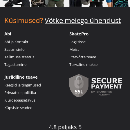
Küsimused?
Võtke meiega ühendust
Abi
SkatePro
Abi ja Kontakt
Logi sisse
Saatmisinfo
Meist
Tellimuse staatus
Ettevõtte teave
Tagastamine
Turvaline makse
Juriidiline teave
Reeglid ja tingimused
Privaatsuspoliitika
Juurdepääsetavus
Küpsiste seaded
4.8 paljaks 5