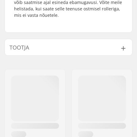
võib saatmise ajal esineda ebamugavusi. Võite meile
helistada, kui saate selle teenuse ostmisel rolleriga,
mis ei vasta nõuetele.
TOOTJA
Nimi:
SkatePro
Aadress:
Omega 6
Postiindeks:
8382
Linn:
Hinnerup
Riik:
Taani