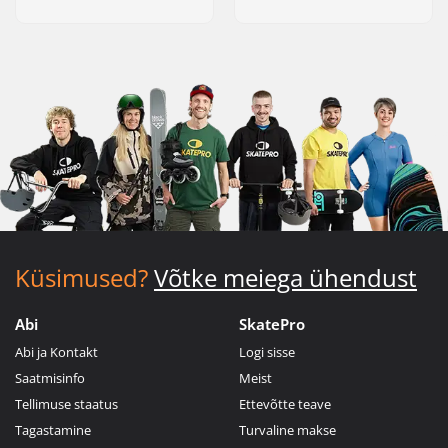
Küsimused?
Võtke meiega ühendust
Abi
SkatePro
Abi ja Kontakt
Logi sisse
Saatmisinfo
Meist
Tellimuse staatus
Ettevõtte teave
Tagastamine
Turvaline makse