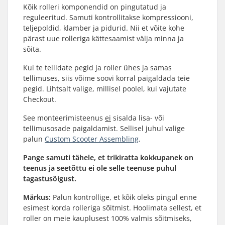
Kõik rolleri komponendid on pingutatud ja
reguleeritud. Samuti kontrollitakse kompressiooni,
teljepoldid, klamber ja pidurid. Nii et võite kohe
pärast uue rolleriga kättesaamist välja minna ja
sõita.
Kui te tellidate pegid ja roller ühes ja samas
tellimuses, siis võime soovi korral paigaldada teie
pegid. Lihtsalt valige, millisel poolel, kui vajutate
Checkout.
See monteerimisteenus
ei
sisalda lisa- või
tellimusosade paigaldamist. Sellisel juhul valige
palun
Custom Scooter Assembling
.
Pange samuti tähele, et trikiratta kokkupanek on
teenus ja seetõttu ei ole selle teenuse puhul
tagastusõigust.
Märkus:
Palun kontrollige, et kõik oleks pingul enne
esimest korda rolleriga sõitmist. Hoolimata sellest, et
roller on meie kauplusest 100% valmis sõitmiseks,