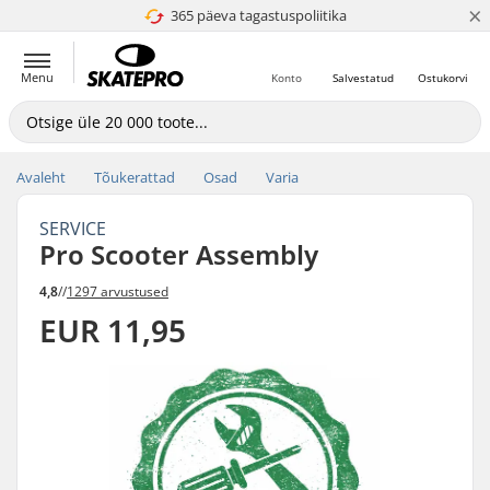
×
365 päeva tagastuspoliitika
4.8 paljaks 5
Menu
Konto
Salvestatud
Ostukorvi
Avaleht
Tõukerattad
Osad
Varia
SERVICE
Pro Scooter Assembly
4,8
//
1297 arvustused
EUR 11,95