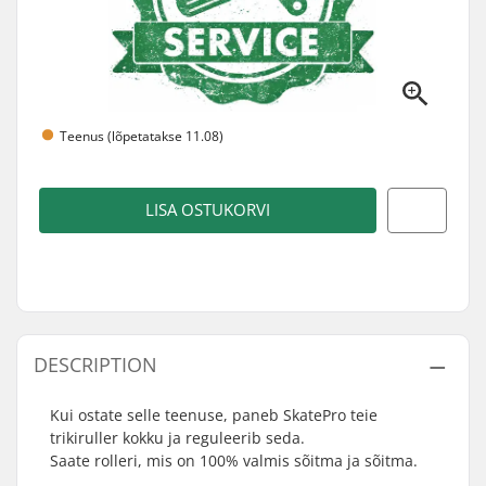
Teenus (lõpetatakse 11.08)
LISA OSTUKORVI
DESCRIPTION
Kui ostate selle teenuse, paneb SkatePro teie
trikiruller kokku ja reguleerib seda.
Saate rolleri, mis on 100% valmis sõitma ja sõitma.