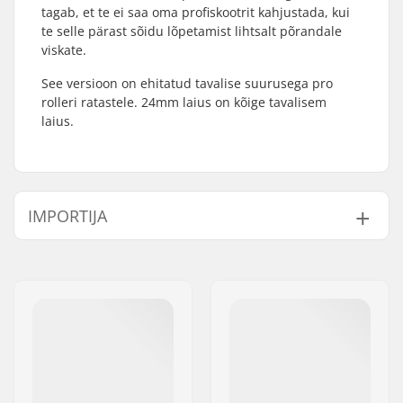
tagab, et te ei saa oma profiskootrit kahjustada, kui
te selle pärast sõidu lõpetamist lihtsalt põrandale
viskate.
See versioon on ehitatud tavalise suurusega pro
rolleri ratastele. 24mm laius on kõige tavalisem
laius.
IMPORTIJA
Nimi:
Centrano ApS
Aadress:
Omega 6
Postiindeks:
8382
Linn:
Hinnerup
Riik:
Taani