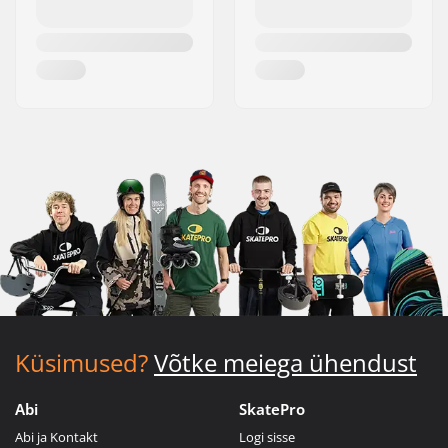
Küsimused?
Võtke meiega ühendust
Abi
SkatePro
Abi ja Kontakt
Logi sisse