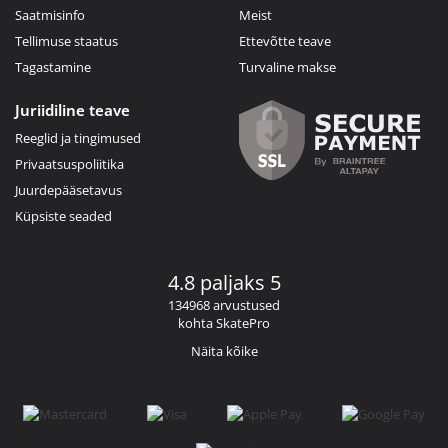
Saatmisinfo
Meist
Tellimuse staatus
Ettevõtte teave
Tagastamine
Turvaline makse
Juriidiline teave
Reeglid ja tingimused
Privaatsuspoliitika
Juurdepääsetavus
Küpsiste seaded
4.8 paljaks 5
134968 arvustused
kohta SkatePro
Näita kõike