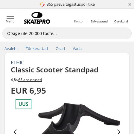
×
365 päeva tagastuspoliitika
4.8 paljaks 5
Menu
Konto
Salvestatud
Ostukorvi
Avaleht
Tõukerattad
Osad
Varia
ETHIC
Classic Scooter Standpad
4,8
//
65 arvustused
EUR 6,95
UUS