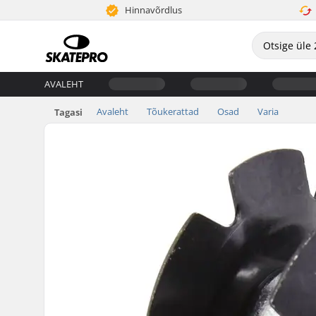
Hinnavõrdlus
AVALEHT
Avaleht
Tõukerattad
Osad
Varia
Tagasi