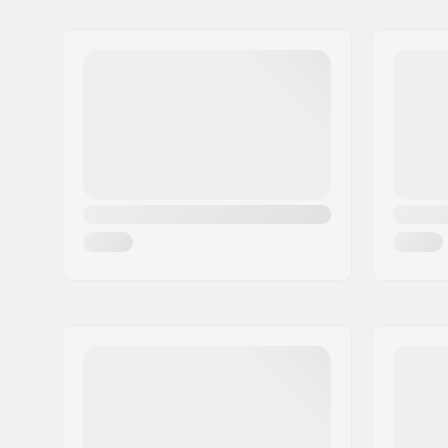
Nimi:
Centrano ApS
Aadress:
Omega 6
Postiindeks:
8382
Linn:
Hinnerup
Riik:
Taani