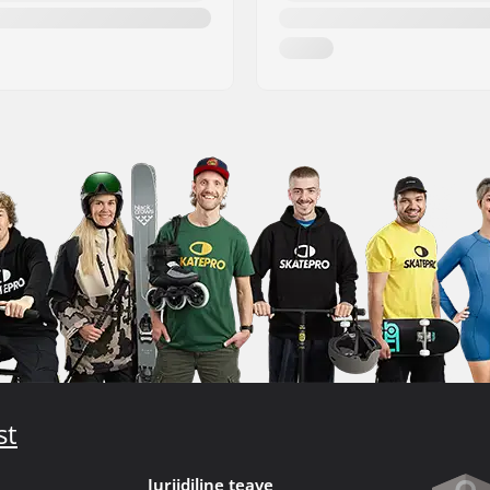
st
Juriidiline teave