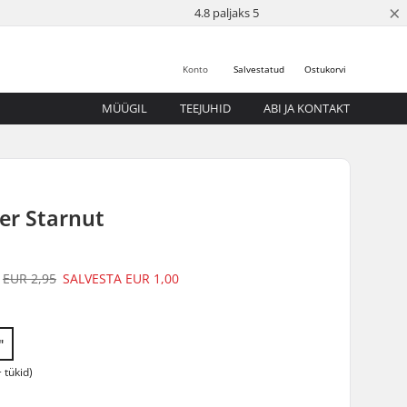
×
4.8 paljaks 5
Konto
Salvestatud
Ostukorvi
MÜÜGIL
TEEJUHID
ABI JA KONTAKT
er Starnut
EUR 2,95
SALVESTA
EUR 1,00
"
 tükid)