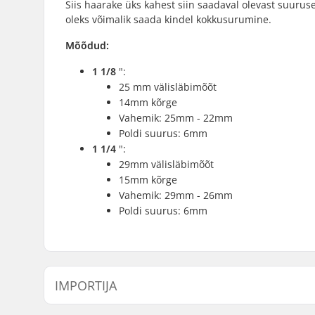
Siis haarake üks kahest siin saadaval olevast suuruse
oleks võimalik saada kindel kokkusurumine.
Mõõdud:
1 1/8
":
25 mm välisläbimõõt
14mm kõrge
Vahemik: 25mm - 22mm
Poldi suurus: 6mm
1 1/4
":
29mm välisläbimõõt
15mm kõrge
Vahemik: 29mm - 26mm
Poldi suurus: 6mm
IMPORTIJA