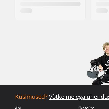
Küsimused?
Võtke meiega ühendu
Abi
SkatePro