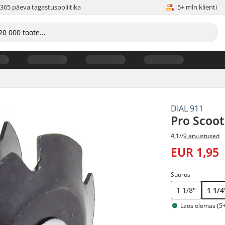
365 päeva tagastuspoliitika
5+ mln klienti
DIAL 911
Pro Scoot
4,1
//
9 arvustused
EUR 1,95
Suurus
1 1/8"
1 1/4
Laos olemas (5+