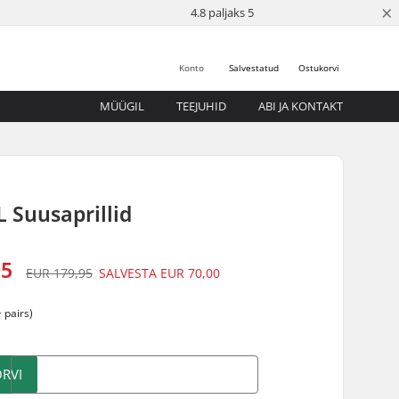
×
4.8 paljaks 5
Konto
Salvestatud
Ostukorvi
MÜÜGIL
TEEJUHID
ABI JA KONTAKT
L Suusaprillid
95
EUR 179,95
SALVESTA
EUR 70,00
 pairs)
RVI