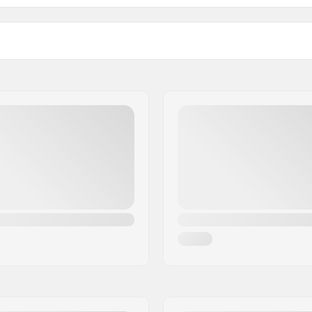
er Driwix Face Foam,
Muudetav lääts:
 Lenses, Quickfit Strap
Sobib koos prillidega (OTG
t System, Responsive Fit
Kiivriga ühilduv:
 Europe B.V.
herical Carbonic-X Lens,
Antifog Technology:
ree 45, 22nd Floor
Over The Glass
Kaasa arvatud lisaläätsed
le
UV-filtrid: