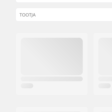
Lisafunktsioonid:
Triple-Lay
TOOTJA
Chromapop
Adjustmen
Nimi:
Smith & Associates
Frame, Sp
Aadress:
Alpha Tower De Ent
Anti Fog, 
Postiindeks:
1101 BH
Compatib
Linn:
Amsterdam
Näo suurus:
M, L
Riik:
Holland