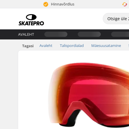
Hinnavõrdlus
AVALEHT
Avaleht
Talispordialad
Mäesuusatamine
Tagasi