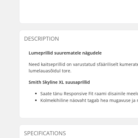
DESCRIPTION
Lumeprillid suurematele nägudele
Need kaitseprillid on varustatud sfääriliselt kumera
lumelauasõidul tore.
Smith Skyline XL suusaprillid
Saate tänu Responsive Fit raami disainile mee
Kolmekihiline näovaht tagab hea mugavuse ja 
SPECIFICATIONS