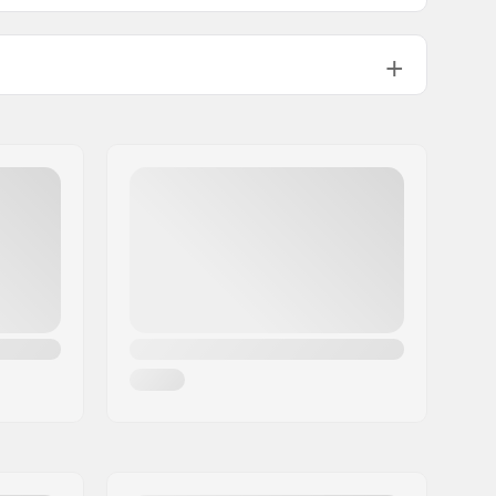
Yes
):
Yes
Yes
Fog-X anti-fog inner lens
:
No
UVA, UVB