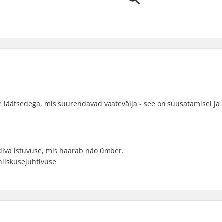
te läätsedega, mis suurendavad vaatevälja - see on suusatamisel ja
ldiva istuvuse, mis haarab näo ümber.
niiskusejuhtivuse