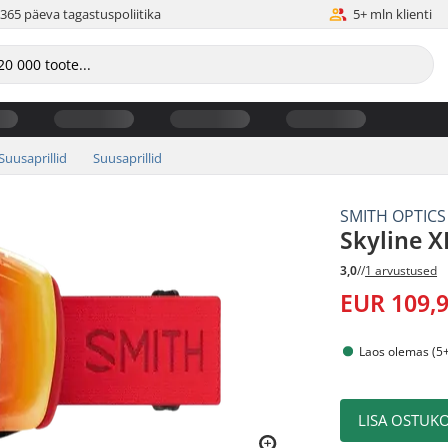
365 päeva tagastuspoliitika
5+ mln klienti
Suusaprillid
Suusaprillid
SMITH OPTICS
Skyline X
3,0
//
1 arvustused
EUR 109,
Laos olemas (5+
LISA OSTUKO