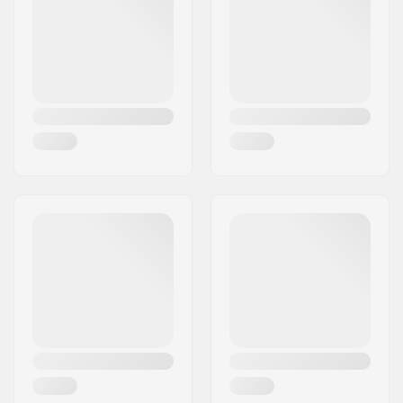
Linn:
Schmallenberg
Riik:
Saksamaa