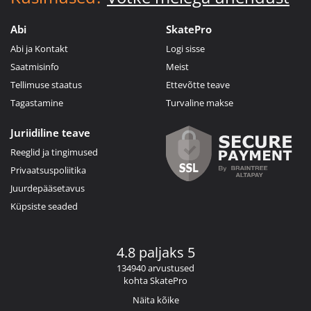
Abi
SkatePro
Abi ja Kontakt
Logi sisse
Saatmisinfo
Meist
Tellimuse staatus
Ettevõtte teave
Tagastamine
Turvaline makse
Juriidiline teave
Reeglid ja tingimused
Privaatsuspoliitika
Juurdepääsetavus
Küpsiste seaded
4.8 paljaks 5
134940 arvustused
kohta SkatePro
Näita kõike