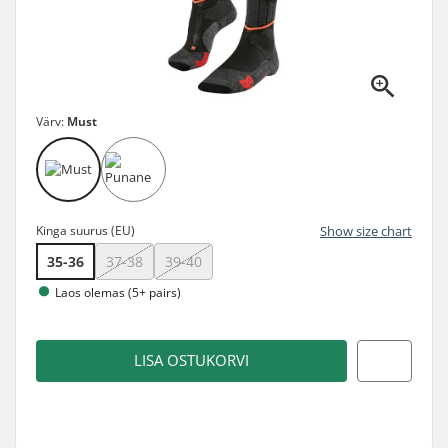
Värv:
Must
Kinga suurus (EU)
Show size chart
35-36
37-38
39-40
Laos olemas (5+ pairs)
LISA OSTUKORVI