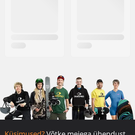
Küsimused?
Võtke meiega ühendust