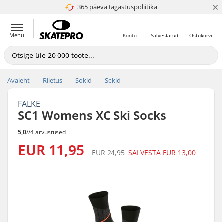
×
365 päeva tagastuspoliitika
4.8 paljaks 5
Menu
Konto
Salvestatud
Ostukorvi
Avaleht
Riietus
Sokid
Sokid
FALKE
SC1 Womens XC Ski Socks
5,0
//
4 arvustused
EUR 11,95
EUR 24,95
SALVESTA
EUR 13,00