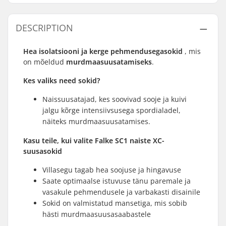
DESCRIPTION
Hea isolatsiooni ja kerge pehmendusega
sokid
, mis
on mõeldud
murdmaasuusatamiseks
.
Kes valiks need sokid?
Naissuusatajad, kes soovivad sooje ja kuivi
jalgu kõrge intensiivsusega spordialadel,
näiteks murdmaasuusatamises.
Kasu teile, kui valite Falke SC1
naiste
XC-
suusasokid
Villasegu tagab hea soojuse ja hingavuse
Saate optimaalse istuvuse tänu paremale ja
vasakule pehmendusele ja varbakasti disainile
Sokid on valmistatud mansetiga, mis sobib
hästi murdmaasuusasaabastele