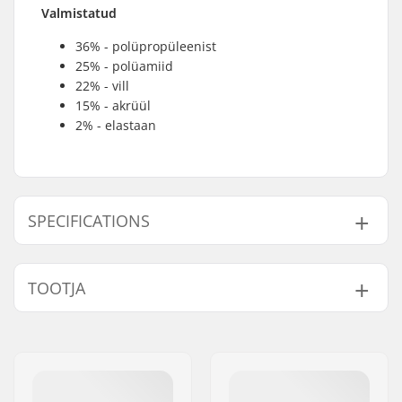
Valmistatud
36% - polüpropüleenist
25% - polüamiid
22% - vill
15% - akrüül
2% - elastaan
SPECIFICATIONS
Sugu:
Woman
TOOTJA
Nimi:
FALKE KGaA
Aadress:
Oststraße 5
Postiindeks:
57392