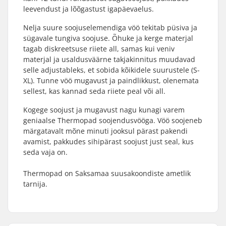
leevendust ja lõõgastust igapäevaelus.
Nelja suure soojuselemendiga vöö tekitab püsiva ja
sügavale tungiva soojuse. Õhuke ja kerge materjal
tagab diskreetsuse riiete all, samas kui veniv
materjal ja usaldusväärne takjakinnitus muudavad
selle adjustableks, et sobida kõikidele suurustele (S-
XL). Tunne vöö mugavust ja paindlikkust, olenemata
sellest, kas kannad seda riiete peal või all.
Kogege soojust ja mugavust nagu kunagi varem
geniaalse Thermopad soojendusvööga. Vöö soojeneb
märgatavalt mõne minuti jooksul pärast pakendi
avamist, pakkudes sihipärast soojust just seal, kus
seda vaja on.
Thermopad on Saksamaa suusakoondiste ametlik
tarnija.