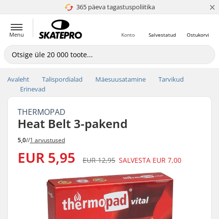
×
365 päeva tagastuspoliitika
4.8 paljaks 5
Menu
Konto
Salvestatud
Ostukorvi
Avaleht
Talispordialad
Mäesuusatamine
Tarvikud
Erinevad
THERMOPAD
Heat Belt 3-pakend
5,0
//
1 arvustused
EUR 5,95
EUR 12,95
SALVESTA
EUR 7,00