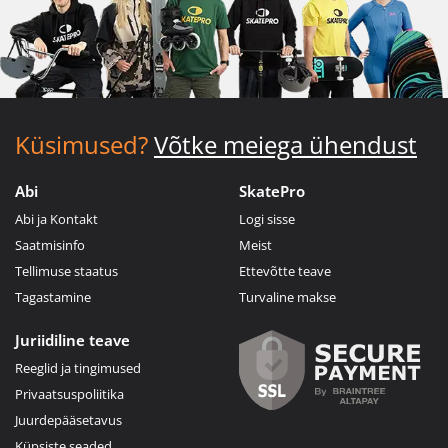
Küsimused?
Võtke meiega ühendust
Abi
SkatePro
Abi ja Kontakt
Logi sisse
Saatmisinfo
Meist
Tellimuse staatus
Ettevõtte teave
Tagastamine
Turvaline makse
Juriidiline teave
Reeglid ja tingimused
Privaatsuspoliitika
Juurdepääsetavus
Küpsiste seaded