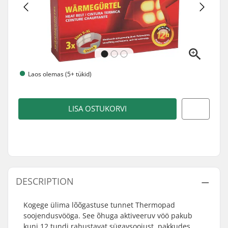
Laos olemas (5+ tükid)
LISA OSTUKORVI
DESCRIPTION
Kogege ülima lõõgastuse tunnet Thermopad
soojendusvööga. See õhuga aktiveeruv vöö pakub
kuni 12 tundi rahustavat sügavsoojust, pakkudes