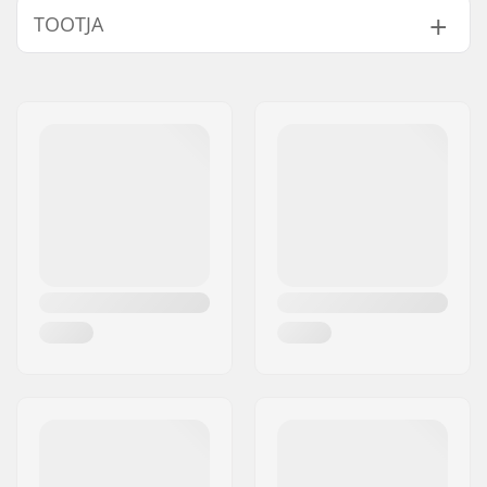
TOOTJA
Nimi:
Thermopad GmbH
Aadress:
Rudolf-Diesel-Str. 11
Postiindeks:
D-72250
Linn:
Freudenstadt
Riik:
Saksamaa