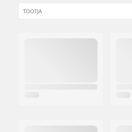
TOOTJA
Nimi:
Intersurf A/S
Aadress:
Formervej 2
Postiindeks:
6800
Linn:
Varde
Riik:
Taani