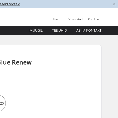
×
aseid tooteid
Konto
Salvestatud
Ostukorvi
MÜÜGIL
TEEJUHID
ABI JA KONTAKT
 Glue Renew
5