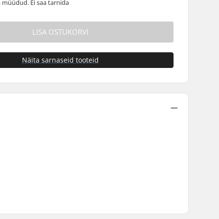
 müüdud. Ei saa tarnida
LISA OSTUKORVI
Näita sarnaseid tooteid