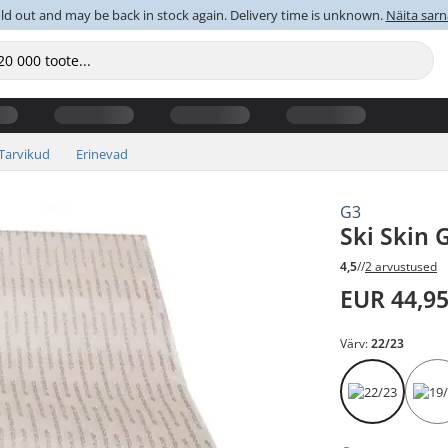
old out and may be back in stock again. Delivery time is unknown.
Näita sarn
Tarvikud
Erinevad
G3
Ski Skin
4,5
//
2 arvustused
EUR 44,9
Värv:
22/23