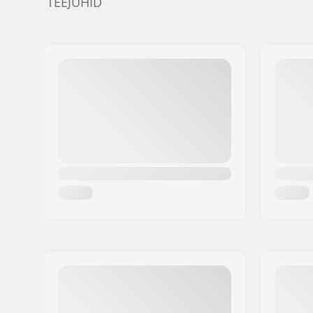
TEEJUHID