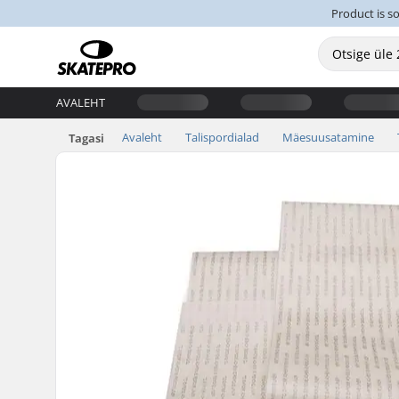
Product is s
AVALEHT
Avaleht
Talispordialad
Mäesuusatamine
Tagasi