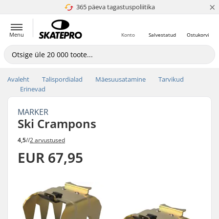
×
365 päeva tagastuspoliitika
4.8 paljaks 5
Menu
Konto
Salvestatud
Ostukorvi
Avaleht
Talispordialad
Mäesuusatamine
Tarvikud
Erinevad
MARKER
Ski Crampons
4,5
//
2 arvustused
EUR 67,95