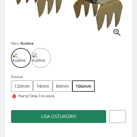
Värv:
Kuldne
Suurus
120mm
74mm
84mm
106mm
Hurry!
Only 3 in stock
LISA OSTUKORVI