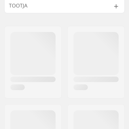
TOOTJA
Nimi:
Marker Deutschland GmbH
Aadress:
Dr.-Gotthilf-Näher-Straße 6
and 12
Postiindeks:
D-82377
Linn:
Penzberg
Riik:
Saksamaa