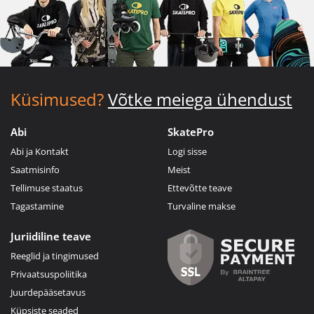
Küsimused?
Võtke meiega ühendust
Abi
SkatePro
Abi ja Kontakt
Logi sisse
Saatmisinfo
Meist
Tellimuse staatus
Ettevõtte teave
Tagastamine
Turvaline makse
Juriidiline teave
Reeglid ja tingimused
Privaatsuspoliitika
Juurdepääsetavus
Küpsiste seaded