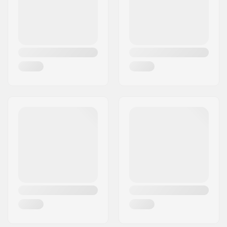
Riik:
Norra