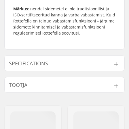
Märkus
: nendel sidemetel ei ole traditsioonilist ja
ISO-sertifitseeritud kanna ja varba vabastamist. Kuid
Rottefella on teinud vabastamisfunktsiooni - Järgime
sidemete kinnitamisel ja vabastamisfunktsiooni
reguleerimisel Rottefella soovitusi.
SPECIFICATIONS
Sidemed tüüp:
Telemark NTN
TOOTJA
Binding
Saapa ühilduvus:
Telemark NTN Boots
Nimi:
Rottefella AS
Pidurivarre laius:
110mm
Aadress:
Ringeriksveien 70
Kaal:
1850g
Postiindeks:
3414
Parim kasutusviis:
Telemark
Linn:
Lierstranda
Statiivi kõrgus:
30mm