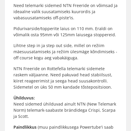
Need telemarki sidemed NTN Freeride on võimsad ja
ideaalne valik suusatamiseks kuurordis ja
vabasuusatamiseks off-piste'is.
Pidurivarside/topperite laius on 110 mm. Eraldi on
võimalik osta 95mm või 125mm laiusega stoppereid.
Lihtne step in ja step out side, millel on režiim
mäesuusatamiseks ja režiim ülesmäge kõndimiseks -
off course kogu aeg vabakäiguga.
NTN Freeride on Rottefella telemarki sidemete
raskem väljaanne. Need pakuvad head stabiilsust,
kiiret reageerimist ja seega head suusakontrolli.
Sidemetel on üks 50 mm kandade tõstepositsioon.
Ühilduvus:
Need sidemed ühilduvad ainult NTN (New Telemark
Norm) telemark-saabaste brändidega Crispi, Scarpa
ja Scott.
Paindlikkus
(muu paindlikkusega Powertube'i saab