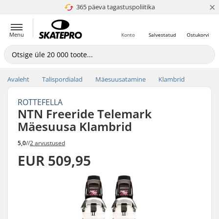
×
365 päeva tagastuspoliitika
4.8 paljaks 5
Menu
Konto
Salvestatud
Ostukorvi
Avaleht
Talispordialad
Mäesuusatamine
Klambrid
ROTTEFELLA
NTN Freeride Telemark
Mäesuusa Klambrid
5,0
//
2 arvustused
EUR 509,95