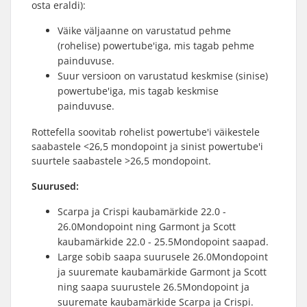
osta eraldi):
Väike väljaanne on varustatud pehme
(rohelise) powertube'iga, mis tagab pehme
painduvuse.
Suur versioon on varustatud keskmise (sinise)
powertube'iga, mis tagab keskmise
painduvuse.
Rottefella soovitab rohelist powertube'i väikestele
saabastele <26,5 mondopoint ja sinist powertube'i
suurtele saabastele >26,5 mondopoint.
Suurused:
Scarpa ja Crispi kaubamärkide 22.0 -
26.0Mondopoint ning Garmont ja Scott
kaubamärkide 22.0 - 25.5Mondopoint saapad.
Large sobib saapa suurusele 26.0Mondopoint
ja suuremate kaubamärkide Garmont ja Scott
ning saapa suurustele 26.5Mondopoint ja
suuremate kaubamärkide Scarpa ja Crispi.