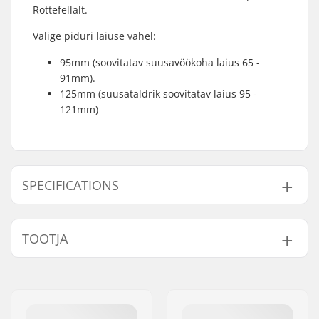
Rottefellalt.
Valige piduri laiuse vahel:
95mm (soovitatav suusavöökoha laius 65 -
91mm).
125mm (suusataldrik soovitatav laius 95 -
121mm)
SPECIFICATIONS
Sidemed tüüp:
Telemark NTN
TOOTJA
Binding
Pidurivarre laius:
110mm, 125mm
Nimi:
Rottefella AS
Kaal:
500g
Aadress:
Ringeriksveien 70
Parim kasutusviis:
Telemark
Postiindeks:
3414