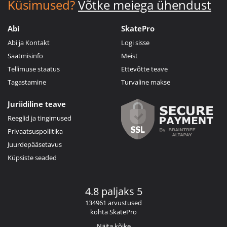
Küsimused?
Võtke meiega ühendust
Abi
SkatePro
Abi ja Kontakt
Logi sisse
Saatmisinfo
Meist
Tellimuse staatus
Ettevõtte teave
Tagastamine
Turvaline makse
Juriidiline teave
Reeglid ja tingimused
Privaatsuspoliitika
Juurdepääsetavus
Küpsiste seaded
4.8 paljaks 5
134961 arvustused
kohta SkatePro
Näita kõike