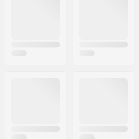
Linn:
Lierstranda
Riik:
Norra