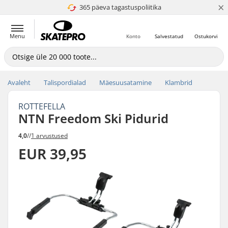
×
365 päeva tagastuspoliitika
4.8 paljaks 5
Menu
Konto
Salvestatud
Ostukorvi
Avaleht
Talispordialad
Mäesuusatamine
Klambrid
ROTTEFELLA
NTN Freedom Ski Pidurid
4,0
//
1 arvustused
EUR 39,95