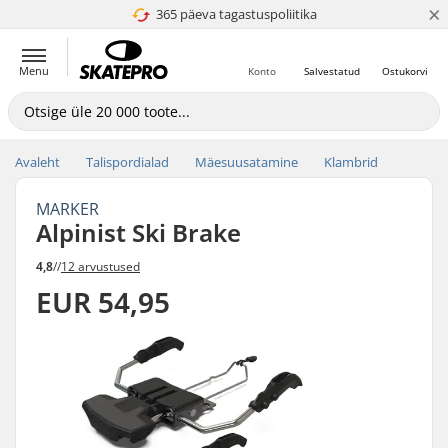
×
365 päeva tagastuspoliitika
4.8 paljaks 5
Menu
Konto
Salvestatud
Ostukorvi
Avaleht
Talispordialad
Mäesuusatamine
Klambrid
MARKER
Alpinist Ski Brake
4,8
//
12 arvustused
EUR 54,95