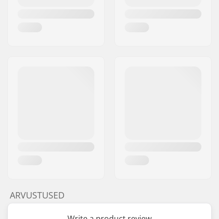
ARVUSTUSED
Write a product review