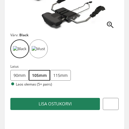
Värv:
Black
Laius
90mm
105mm
115mm
Laos olemas (5+ pairs)
LISA OSTUKORVI