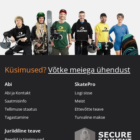
Küsimused?
Võtke meiega ühendust
Abi
SkatePro
Abi ja Kontakt
Logi sisse
Saatmisinfo
Meist
Tellimuse staatus
Ettevõtte teave
Tagastamine
Turvaline makse
Juriidiline teave
Reeglid ja tingimused