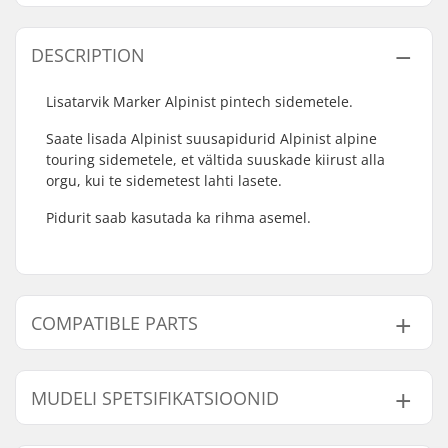
DESCRIPTION
Lisatarvik Marker Alpinist pintech sidemetele.
Saate lisada Alpinist suusapidurid Alpinist alpine
touring sidemetele, et vältida suuskade kiirust alla
orgu, kui te sidemetest lahti lasete.
Pidurit saab kasutada ka rihma asemel.
COMPATIBLE PARTS
Leidke ühilduvad tooted Marker Alpinist Ski Brake:
MUDELI SPETSIFIKATSIOONID