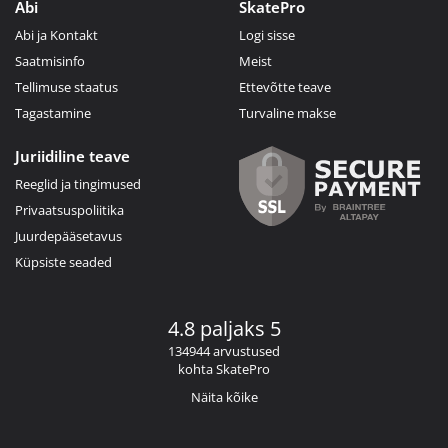
Abi
SkatePro
Abi ja Kontakt
Logi sisse
Saatmisinfo
Meist
Tellimuse staatus
Ettevõtte teave
Tagastamine
Turvaline makse
Juriidiline teave
Reeglid ja tingimused
Privaatsuspoliitika
Juurdepääsetavus
Küpsiste seaded
4.8 paljaks 5
134944 arvustused
kohta SkatePro
Näita kõike