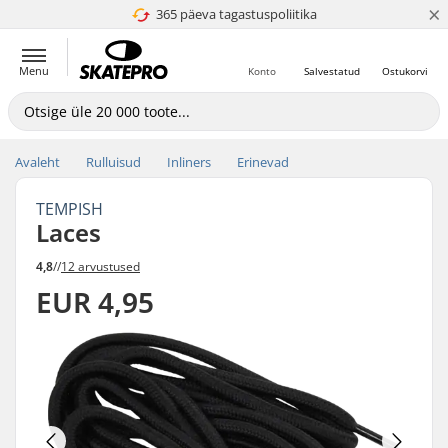
×
365 päeva tagastuspoliitika
4.8 paljaks 5
Menu
Konto
Salvestatud
Ostukorvi
Avaleht
Rulluisud
Inliners
Erinevad
TEMPISH
Laces
4,8
//
12 arvustused
EUR 4,95