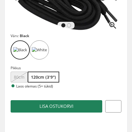
Värv:
Black
Pikkus
80cm
120cm (3'9")
Laos olemas (5+ tükid)
LISA OSTUKORVI