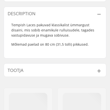
DESCRIPTION
Tempish Laces pakuvad klassikalist ümmargust
disaini, mis sobib enamikule rulluisudele, tagades
vastupidavuse ja mugava sobivuse.
Mõlemad paelad on 80 cm (31,5 tolli) pikkused.
TOOTJA
Nimi:
TEMPISH s.r.o.
Aadress:
Bratrí Wolfu 495/16
Postiindeks:
779 00
Linn:
Olomouc
Riik:
Tšehhi