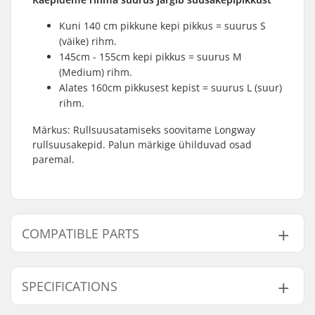
Kuni 140 cm pikkune kepi pikkus = suurus S
(väike) rihm.
145cm - 155cm kepi pikkus = suurus M
(Medium) rihm.
Alates 160cm pikkusest kepist = suurus L (suur)
rihm.
Märkus: Rullsuusatamiseks soovitame Longway
rullsuusakepid. Palun märkige
ühilduvad osad
paremal.
COMPATIBLE PARTS
Leidke ühilduvad tooted Longway 50% Carbon Cross
Country Suusakepid:
SPECIFICATIONS