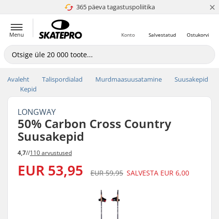
×
365 päeva tagastuspoliitika
4.8 paljaks 5
Menu
Konto
Salvestatud
Ostukorvi
Avaleht
Talispordialad
Murdmaasuusatamine
Suusakepid
Kepid
LONGWAY
50% Carbon Cross Country
Suusakepid
4,7
//
110 arvustused
EUR 53,95
EUR 59,95
SALVESTA
EUR 6,00