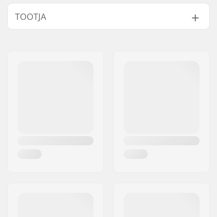
Tipu läbimõõt:
10mm
TOOTJA
Compatible parts
Nimi:
Centrano ApS
Aadress:
Omega 6
Postiindeks:
8382
Linn:
Hinnerup
Riik:
Taani