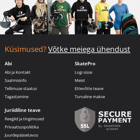
Küsimused?
Võtke meiega ühendust
Abi
SkatePro
Abi ja Kontakt
Logi sisse
Saatmisinfo
Meist
Tellimuse staatus
Ettevõtte teave
Tagastamine
Turvaline makse
Juriidiline teave
Reeglid ja tingimused
Privaatsuspoliitika
Juurdepääsetavus