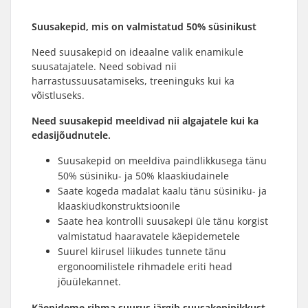
Suusakepid, mis on valmistatud 50% süsinikust
Need suusakepid on ideaalne valik enamikule
suusatajatele. Need sobivad nii
harrastussuusatamiseks, treeninguks kui ka
võistluseks.
Need suusakepid meeldivad nii algajatele kui ka
edasijõudnutele.
Suusakepid on meeldiva paindlikkusega tänu
50% süsiniku- ja 50% klaaskiudainele
Saate kogeda madalat kaalu tänu süsiniku- ja
klaaskiudkonstruktsioonile
Saate hea kontrolli suusakepi üle tänu korgist
valmistatud haaravatele käepidemetele
Suurel kiirusel liikudes tunnete tänu
ergonoomilistele rihmadele eriti head
jõuülekannet.
Käepideme rihma suurus järgib
suusakepi
pikkust