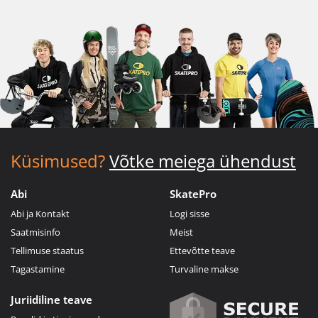
Küsimused?
Võtke meiega ühendust
Abi
SkatePro
Abi ja Kontakt
Logi sisse
Saatmisinfo
Meist
Tellimuse staatus
Ettevõtte teave
Tagastamine
Turvaline makse
Juriidiline teave