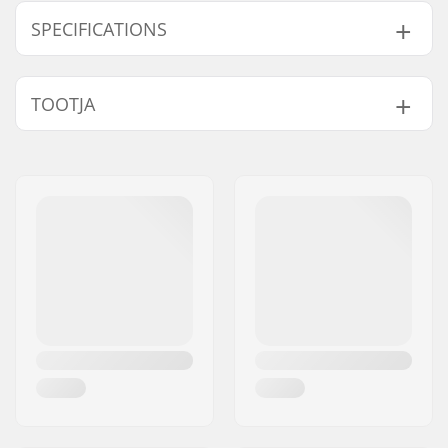
SPECIFICATIONS
Materjal:
Fluidflex Firewall
,
TOOTJA
Ultraflex Neoprene
Tikkimine:
GBS
,
Seamless Paddle
Nimi:
B-sport A/S
Zones
Aadress:
Golfvej 10
Lisafunktsioonid:
Double Super Seal
Postiindeks:
7400
Neck
,
Krypto Knee
Linn:
Herning
Padz
Riik:
Taani
Paksus:
4/3mm
Aktiivsus:
Wakeboarding,
Kitesurfing, Surfing,
Windsurfing, SUP
(Stand Up Paddling)
Zip tüüp:
Back Zip
Vee temperatuur:
50-57 °F