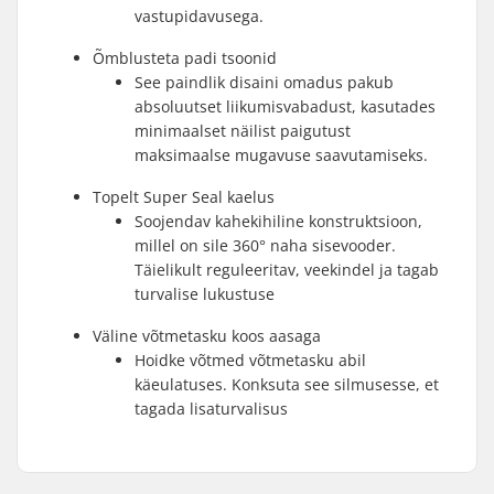
vastupidavusega.
Õmblusteta padi tsoonid
See paindlik disaini omadus pakub
absoluutset liikumisvabadust, kasutades
minimaalset näilist paigutust
maksimaalse mugavuse saavutamiseks.
Topelt Super Seal kaelus
Soojendav kahekihiline konstruktsioon,
millel on sile 360° naha sisevooder.
Täielikult reguleeritav, veekindel ja tagab
turvalise lukustuse
Väline võtmetasku koos aasaga
Hoidke võtmed võtmetasku abil
käeulatuses. Konksuta see silmusesse, et
tagada lisaturvalisus