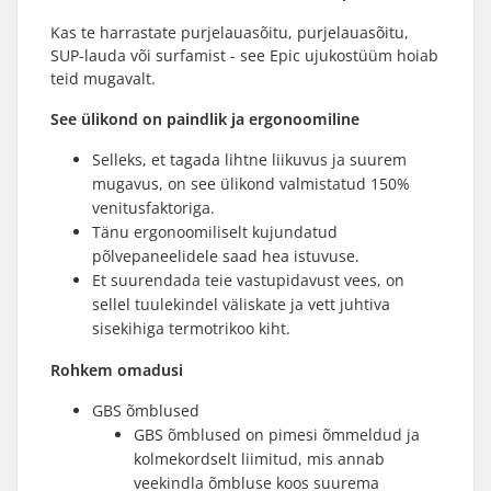
Kas te harrastate purjelauasõitu, purjelauasõitu,
SUP-lauda või surfamist - see Epic ujukostüüm hoiab
teid mugavalt.
See ülikond on paindlik ja ergonoomiline
Selleks, et tagada lihtne liikuvus ja suurem
mugavus, on see ülikond valmistatud 150%
venitusfaktoriga.
Tänu ergonoomiliselt kujundatud
põlvepaneelidele saad hea istuvuse.
Et suurendada teie vastupidavust vees, on
sellel tuulekindel väliskate ja vett juhtiva
sisekihiga termotrikoo kiht.
Rohkem omadusi
GBS õmblused
GBS õmblused on pimesi õmmeldud ja
kolmekordselt liimitud, mis annab
veekindla õmbluse koos suurema