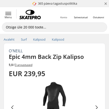
×
365 päeva tagastuspoliitika
4.8 paljaks 5
Menu
Konto
Salvestatud
Ostukorvi
Avaleht
Surf
Kalipsod
Kalipsod
O'NEILL
Epic 4mm Back Zip Kalipso
5,0
//
3 arvustused
EUR 239,95