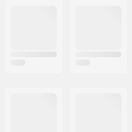
Kalipsod tüüp:
Fullsuit
Sugu:
Man