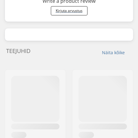
Write a product review
Kirjuta arvustus
TEEJUHID
Näita kõike