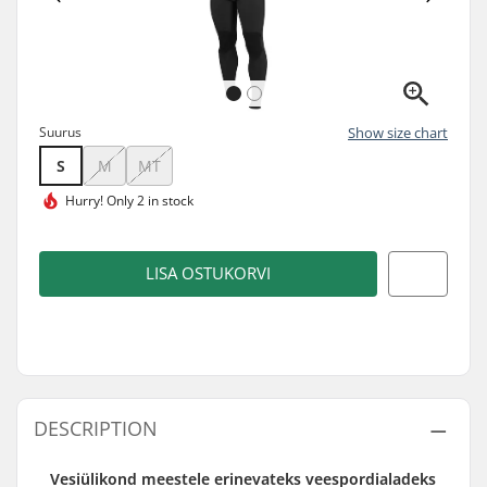
Suurus
Show size chart
S
M
MT
Hurry!
Only 2 in stock
LISA OSTUKORVI
DESCRIPTION
Vesiülikond meestele erinevateks veespordialadeks