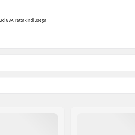
tud 88A rattakindlusega.
Rattad pakendi kohta:
Põhimaterjal:
ded
Laagri täpsus: