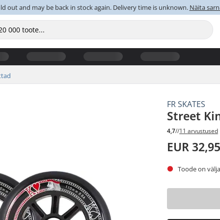
old out and may be back in stock again. Delivery time is unknown.
Näita sarn
ttad
FR SKATES
Street Ki
4,7
//
11 arvustused
EUR 32,9
Toode on välja