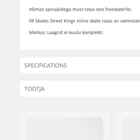
Võimas spiraalidega must ratas teie freeskate'ile.
FR Skates Street Kings Inline skate ratas on valmista
Märkus: Laagrid ei kuulu komplekti.
SPECIFICATIONS
Ratta läbimõõt:
110mm
TOOTJA
Ratta kõvadus:
88A
Laagrid:
Not inclu
Nimi:
Universkate SARL
Aadress:
Rue de Bicetre 3
Postiindeks:
94240
Linn:
L´Hay les Roses
Riik:
Prantsusmaa