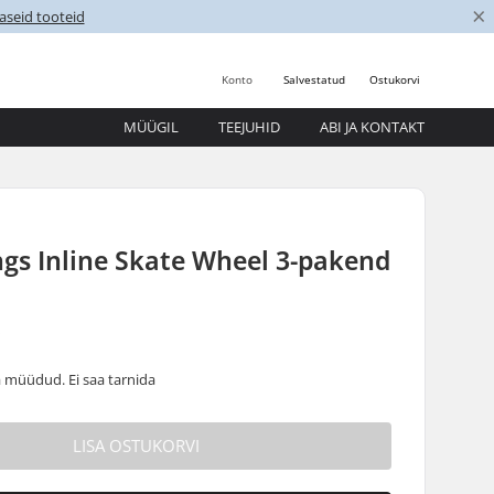
×
aseid tooteid
Konto
Salvestatud
Ostukorvi
MÜÜGIL
TEEJUHID
ABI JA KONTAKT
ngs Inline Skate Wheel 3-pakend
5
 müüdud. Ei saa tarnida
LISA OSTUKORVI