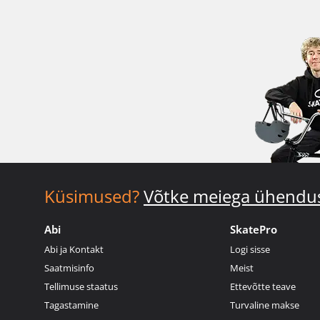
Küsimused?
Võtke meiega ühendu
Abi
SkatePro
Abi ja Kontakt
Logi sisse
Saatmisinfo
Meist
Tellimuse staatus
Ettevõtte teave
Tagastamine
Turvaline makse