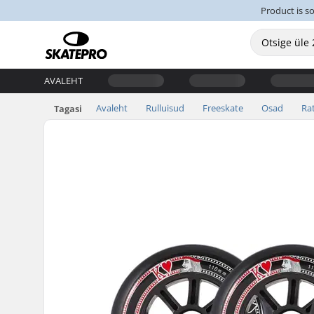
Product is s
AVALEHT
Avaleht
Rulluisud
Freeskate
Osad
Ra
Tagasi