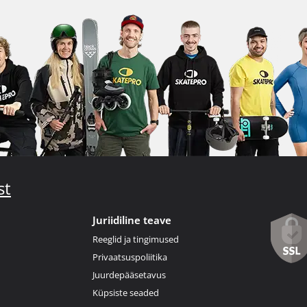
st
Juriidiline teave
Reeglid ja tingimused
Privaatsuspoliitika
Juurdepääsetavus
Küpsiste seaded