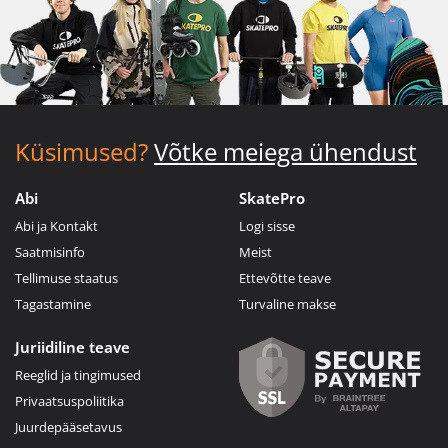
Küsimused?
Võtke meiega ühendust
Abi
SkatePro
Abi ja Kontakt
Logi sisse
Saatmisinfo
Meist
Tellimuse staatus
Ettevõtte teave
Tagastamine
Turvaline makse
Juriidiline teave
Reeglid ja tingimused
Privaatsuspoliitika
Juurdepääsetavus