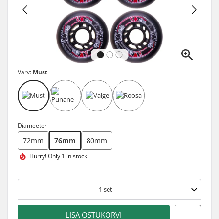
Värv:
Must
Diameeter
72mm
76mm
80mm
Hurry!
Only 1 in stock
1
set
LISA OSTUKORVI