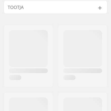
Ratta läbimõõt:
72mm, 76mm, 80mm
TOOTJA
Ratta kõvadus:
85A
Laagrid:
Not included
Nimi:
Universkate SARL
Rattad pakendi kohta:
4
Aadress:
Rue de Bicetre 3
Põhimaterjal:
Nylon
Postiindeks:
94240
Laagri täpsus:
Not included
Linn:
L´Hay les Roses
Riik:
Prantsusmaa