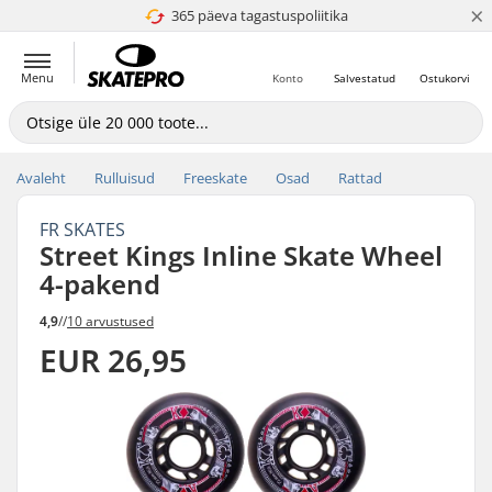
×
365 päeva tagastuspoliitika
4.8 paljaks 5
Menu
Konto
Salvestatud
Ostukorvi
Avaleht
Rulluisud
Freeskate
Osad
Rattad
FR SKATES
Street Kings Inline Skate Wheel
4-pakend
4,9
//
10 arvustused
EUR 26,95