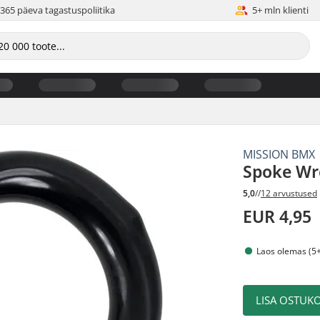
365 päeva tagastuspoliitika
5+ mln klienti
MISSION BMX
Spoke Wr
5,0
//
12 arvustused
EUR 4,95
Laos olemas (5+
LISA OSTUKO