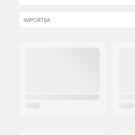
IMPORTIJA
Nimi:
Centrano ApS
Aadress:
Omega 6
Postiindeks:
8382
Linn:
Hinnerup
Riik:
Taani