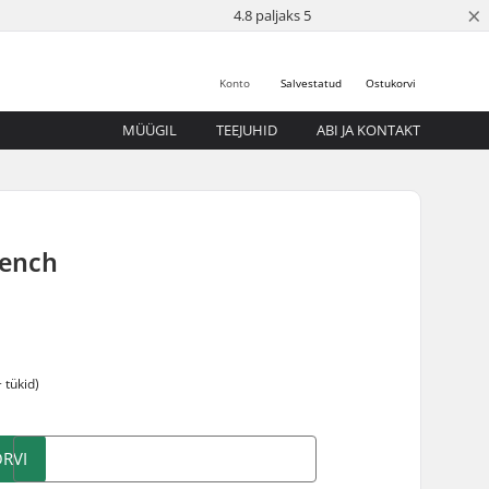
×
4.8 paljaks 5
Konto
Salvestatud
Ostukorvi
MÜÜGIL
TEEJUHID
ABI JA KONTAKT
ench
 tükid)
RVI