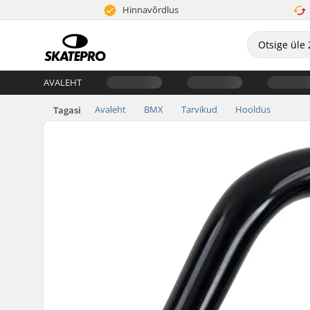
Hinnavõrdlus
AVALEHT
Avaleht
BMX
Tarvikud
Hooldus
Tagasi