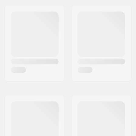
Keti
Yes
pingutusseadmed:
Keskjooks:
Mid
Gyro pidurite ühilduv:
Yes
Sadulaklamber:
Integrated
Kaelalaagrid tüüp:
Integrated 1 1/8"
Peatoru nurk:
75°