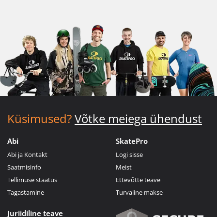
Küsimused?
Võtke meiega ühendust
Abi
SkatePro
Abi ja Kontakt
Logi sisse
Saatmisinfo
Meist
Tellimuse staatus
Ettevõtte teave
Tagastamine
Turvaline makse
Juriidiline teave