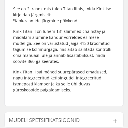
See on 2. raam, mis tuleb Titan liinis, mida Kink ise
kirjeldab järgmiselt:
"Kink-raamide järgmine põlvkond.
Kink Titan II on lühem 13" slammed chainstay ja
madalam alumine kandur võrreldes esimese
mudeliga. See on varustatud jäiga 4130 kroomitud
tagumise kolmnurgaga, mis aitab säilitada kontrolli
oma manuaali üle ja annab lisastabiilsust, mida
soovite 360-ga keerates.
Kink Titan II sai mõned suurepärased omadused,
nagu integreeritud ketipingutid, integreeritud
istmeposti klamber ja ka selle ühilduvus
güroskoopide paigaldamiseks.
MUDELI SPETSIFIKATSIOONID