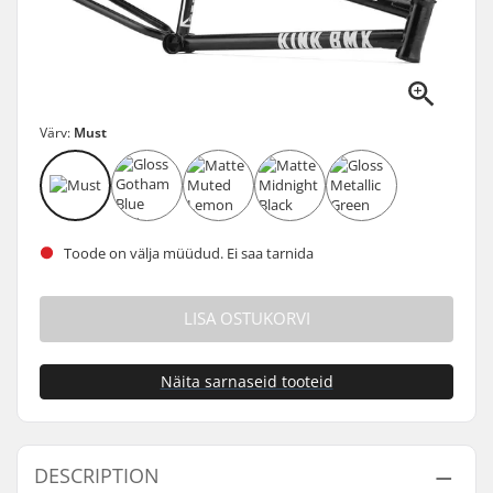
Värv:
Must
Toode on välja müüdud. Ei saa tarnida
LISA OSTUKORVI
Näita sarnaseid tooteid
DESCRIPTION