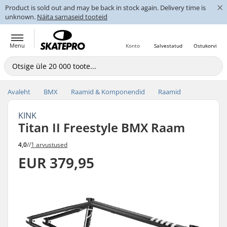
×
Product is sold out and may be back in stock again. Delivery time is
unknown.
Näita sarnaseid tooteid
Menu
Konto
Salvestatud
Ostukorvi
Avaleht
BMX
Raamid & Komponendid
Raamid
KINK
Titan II Freestyle BMX Raam
4,0
//
1 arvustused
EUR 379,95