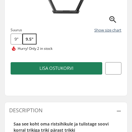
Suurus
Show size chart
9"
9.5"
Hurry!
Only 2 in stock
LISA OSTUKORVI
DESCRIPTION
Saa see koht oma ristsihikule ja tulistage soovi
korral trikiga triki pärast trikki