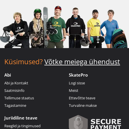
Küsimused?
Võtke meiega ühendust
Abi
SkatePro
Abi ja Kontakt
Logi sisse
Saatmisinfo
Meist
Tellimuse staatus
Ettevõtte teave
Tagastamine
Turvaline makse
Juriidiline teave
Reeglid ja tingimused