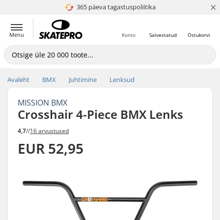
×
365 päeva tagastuspoliitika
4.8 paljaks 5
Menu
Konto
Salvestatud
Ostukorvi
Avaleht
BMX
Juhtimine
Lenksud
MISSION BMX
Crosshair 4-Piece BMX Lenks
4,7
//
16 arvustused
EUR 52,95