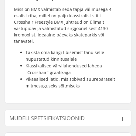
Mission BMX valmistab seda tapja välimusega 4-
osalist riba, millel on palju klassikalist stiili.
Crosshair Freestyle BMX juhtraud on ülimalt
vastupidav ja valmistatud sirgjoonelisest 4130
kromoolist. Ideaalne päevaks skateparkis või
tänavatel.
Takista oma kangi libisemist tänu selle
nupustatud kinnitusalale
Klassikalised värvilahendused laheda
''Crosshair'' graafikaga
Pikaealised latid, mis sobivad suurepäraselt
mitmesuguseks sõitmiseks
MUDELI SPETSIFIKATSIOONID
Mudel
Lenks kõrgus
Kaal