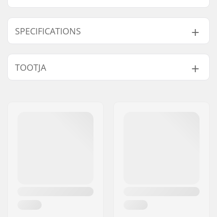
SPECIFICATIONS
Torustik:
Butted, Heat-treated
TOOTJA
Lenks kõrgus:
9" (22.9cm)
Lenks laius:
29" (73.7cm)
Nimi:
Sport Import GmbH
Varre läbimõõt:
25.4mm
Aadress:
Industriestr. 39
Lenks disain:
Four-piece
Postiindeks:
26188
Lenks materjal:
Chromoly Steel 4130
Linn:
Edewecht
Kaal:
816g
Riik:
Saksamaa
Upsweep:
2°
Backsweep:
11°
Bar ends ühildub:
Steel