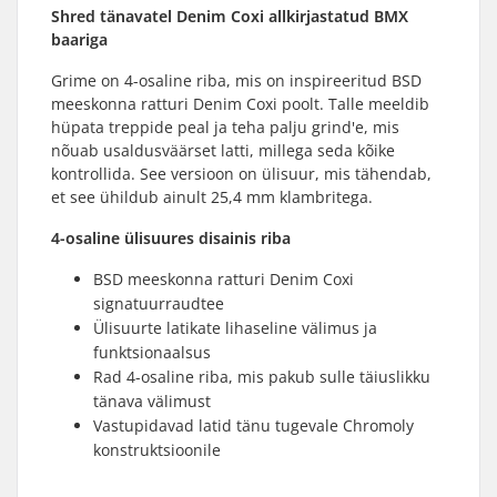
Shred tänavatel Denim Coxi allkirjastatud BMX
baariga
Grime on 4-osaline riba, mis on inspireeritud BSD
meeskonna ratturi Denim Coxi poolt. Talle meeldib
hüpata treppide peal ja teha palju grind'e, mis
nõuab usaldusväärset latti, millega seda kõike
kontrollida. See versioon on ülisuur, mis tähendab,
et see ühildub ainult 25,4 mm klambritega.
4-osaline ülisuures disainis riba
BSD meeskonna ratturi Denim Coxi
signatuurraudtee
Ülisuurte latikate lihaseline välimus ja
funktsionaalsus
Rad 4-osaline riba, mis pakub sulle täiuslikku
tänava välimust
Vastupidavad latid tänu tugevale Chromoly
konstruktsioonile