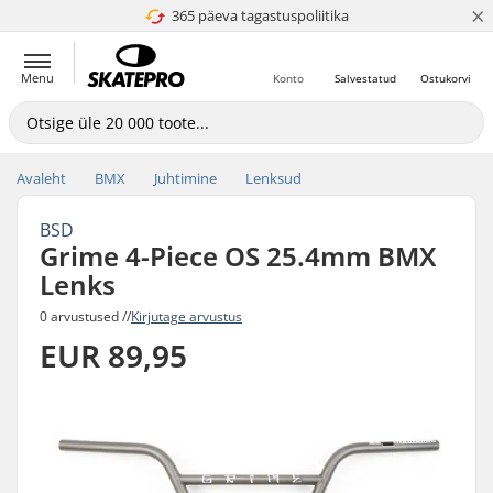
×
365 päeva tagastuspoliitika
4.8 paljaks 5
Menu
Konto
Salvestatud
Ostukorvi
Avaleht
BMX
Juhtimine
Lenksud
BSD
Grime 4-Piece OS 25.4mm BMX
Lenks
0 arvustused //
Kirjutage arvustus
EUR 89,95