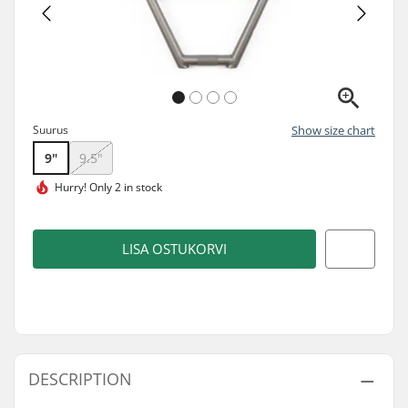
Suurus
Show size chart
9"
9.5"
Hurry!
Only 2 in stock
LISA OSTUKORVI
DESCRIPTION