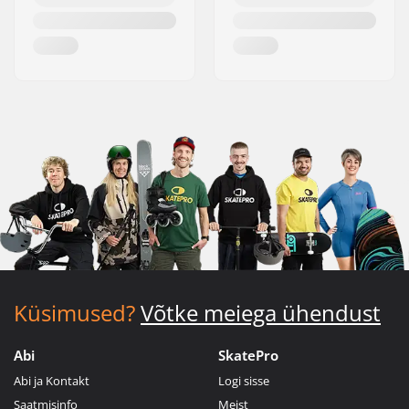
Küsimused?
Võtke meiega ühendust
Abi
SkatePro
Abi ja Kontakt
Logi sisse
Saatmisinfo
Meist