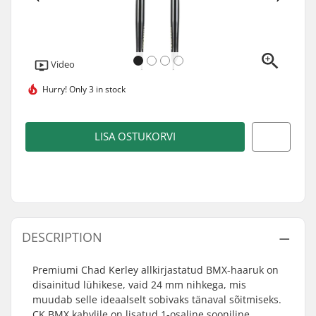
Video
Hurry!
Only 3 in stock
LISA OSTUKORVI
DESCRIPTION
Premiumi Chad Kerley allkirjastatud BMX-haaruk on
disainitud lühikese, vaid 24 mm nihkega, mis
muudab selle ideaalselt sobivaks tänaval sõitmiseks.
CK BMX kahvlile on lisatud 1-osaline sooniline