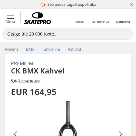
×
365 päeva tagastuspoliitika
4.8 paljaks 5
Menu
Konto
Salvestatud
Ostukorvi
Avaleht
BMX
Juhtimine
Kahvlid
PREMIUM
CK BMX Kahvel
5,0
//
1 arvustused
EUR 164,95