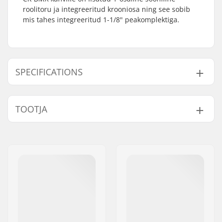
roolitoru ja integreeritud krooniosa ning see sobib
mis tahes integreeritud 1-1/8" peakomplektiga.
SPECIFICATIONS
Ratta offset:
24mm
TOOTJA
Ratta läbimõõt:
20"
Materjal:
Chromoly Steel
Nimi:
Haro Bikes Europe GmbH
Kaelalaagrid tüüp:
Integrated 1 1/8"
Aadress:
Max-Planck-Strasse 54
Telgede läbimõõt:
10mm
Postiindeks:
32107
Kaal:
997g
Linn:
Bad Salzuflen
Riik:
Saksamaa