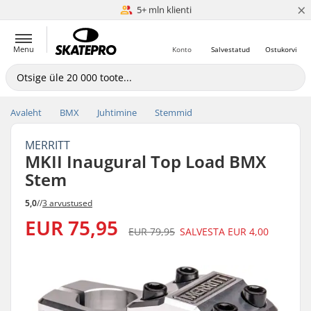
×
Hinnavõrdlus
5+ mln klienti
Menu
Konto
Salvestatud
Ostukorvi
Avaleht
BMX
Juhtimine
Stemmid
MERRITT
MKII Inaugural Top Load BMX
Stem
5,0
//
3 arvustused
EUR 75,95
EUR 79,95
SALVESTA
EUR 4,00