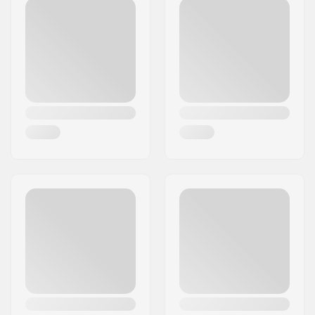
Postiindeks:
26188
Rooli toru suurus:
1 1/8"
Linn:
Edewecht
Riik:
Saksamaa