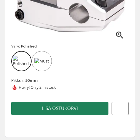
Värv:
Polished
Pikkus:
50mm
Hurry!
Only 2 in stock
LISA OSTUKORVI