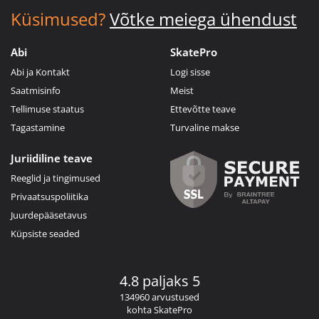
Küsimused?
Võtke meiega ühendust
Abi
SkatePro
Abi ja Kontakt
Logi sisse
Saatmisinfo
Meist
Tellimuse staatus
Ettevõtte teave
Tagastamine
Turvaline makse
Juriidiline teave
Reeglid ja tingimused
Privaatsuspoliitika
Juurdepääsetavus
Küpsiste seaded
4.8 paljaks 5
134960 arvustused
kohta SkatePro