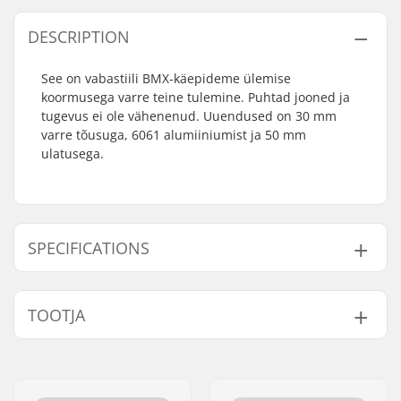
DESCRIPTION
See on vabastiili BMX-käepideme ülemise
koormusega varre teine tulemine. Puhtad jooned ja
tugevus ei ole vähenenud. Uuendused on 30 mm
varre tõusuga, 6061 alumiiniumist ja 50 mm
ulatusega.
SPECIFICATIONS
Stemmide
50mm, Top load
TOOTJA
tüüp/pikkus:
Stemmi tõus:
30mm
Nimi:
Sport Import GmbH
Varre läbimõõt:
22.2mm
Aadress:
Industriestr. 39
Kaal:
315g