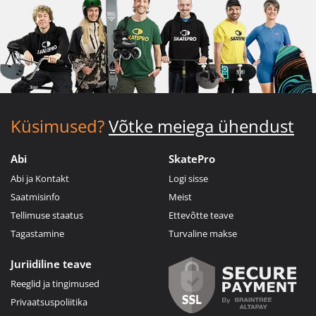
Küsimused?
Võtke meiega ühendust
Abi
SkatePro
Abi ja Kontakt
Logi sisse
Saatmisinfo
Meist
Tellimuse staatus
Ettevõtte teave
Tagastamine
Turvaline makse
Juriidiline teave
Reeglid ja tingimused
Privaatsuspoliitika