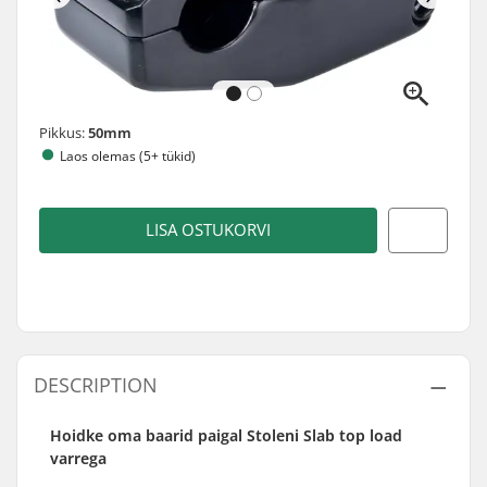
Pikkus:
50mm
Laos olemas (5+ tükid)
LISA OSTUKORVI
DESCRIPTION
Hoidke oma baarid paigal Stoleni Slab top load
varrega