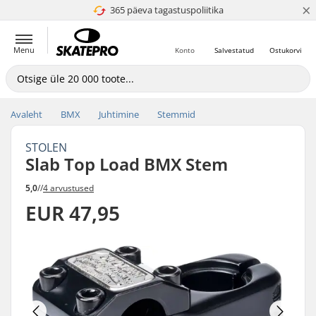
×
365 päeva tagastuspoliitika
4.8 paljaks 5
Menu
Konto
Salvestatud
Ostukorvi
Avaleht
BMX
Juhtimine
Stemmid
STOLEN
Slab Top Load BMX Stem
5,0
//
4 arvustused
EUR 47,95