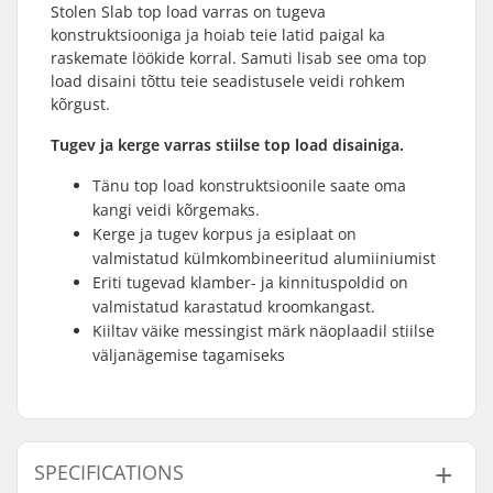
Stolen Slab top load varras on tugeva
konstruktsiooniga ja hoiab teie latid paigal ka
raskemate löökide korral. Samuti lisab see oma top
load disaini tõttu teie seadistusele veidi rohkem
kõrgust.
Tugev ja kerge varras stiilse top load disainiga.
Tänu top load konstruktsioonile saate oma
kangi veidi kõrgemaks.
Kerge ja tugev korpus ja esiplaat on
valmistatud külmkombineeritud alumiiniumist
Eriti tugevad klamber- ja kinnituspoldid on
valmistatud karastatud kroomkangast.
Kiiltav väike messingist märk näoplaadil stiilse
väljanägemise tagamiseks
SPECIFICATIONS