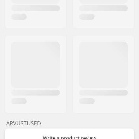
ARVUSTUSED
Write a product review