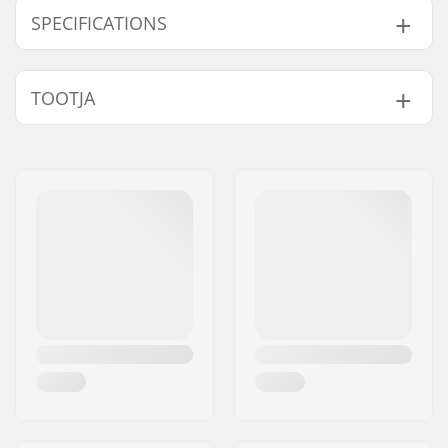
BMX Freecoaster Tagumine Ratas:
SPECIFICATIONS
BMX distsipliin:
Freestyle BMX
TOOTJA
Compatible parts
Velje materjal:
6061-T6 alloy
BMX ratas:
Rear
Nimi:
Source Europe GmbH
Ratta läbimõõt:
20"
Aadress:
Am Kuckhofer Feld 13A
Rummu:
Freecoaster, Sealed
Postiindeks:
41470
bearings
Linn:
Neuss
Telgede läbimõõt:
14mm
Riik:
Saksamaa
Juhi pool:
Left
Sulgade arv:
36
BMX Velje tüüp:
Double-walled rim
Hammaste arv:
9T
BMX telje tüüp:
Male
Hub Guard:
Not included
Kaal:
1361g