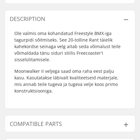
DESCRIPTION
Ole valmis oma kohandatud Freestyle BMX-iga
tagurpidi sõitmiseks. See 20-tolline Rant täielik
kahekordse seinaga velg aitab seda võimalust teile
võimaldada tänu siduri stiilis Freecoaster'i
sisselülitamisele.
Moonwalker II veljega saad oma raha eest palju
kasu. Kasutatakse läbivalt kvaliteetseid materjale,
mis annab teile tugeva ja tugeva velje koos primo
konstruktsiooniga.
COMPATIBLE PARTS
Leidke ühilduvad tooted Rant Moonwalker 20" V2