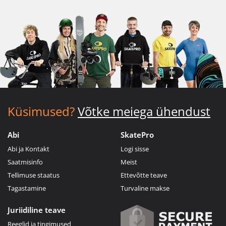
Küsimused?
Võtke meiega ühendust
Abi
SkatePro
Abi ja Kontakt
Logi sisse
Saatmisinfo
Meist
Tellimuse staatus
Ettevõtte teave
Tagastamine
Turvaline makse
Juriidiline teave
Reeglid ja tingimused