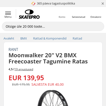
×
365 päeva tagastuspoliitika
4.8 paljaks 5
Menu
Konto
Salvestatud
Ostukorvi
Avaleht
BMX
Rattad & Komponendid
Rattad
RANT
Moonwalker 20" V2 BMX
Freecoaster Tagumine Ratas
4,5
//
19 arvustused
EUR 139,95
EUR 179,95
SALVESTA
EUR 40,00