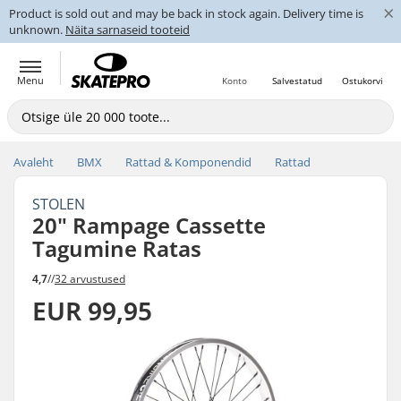
×
Product is sold out and may be back in stock again. Delivery time is
unknown.
Näita sarnaseid tooteid
Menu
Konto
Salvestatud
Ostukorvi
Avaleht
BMX
Rattad & Komponendid
Rattad
STOLEN
20" Rampage Cassette
Tagumine Ratas
4,7
//
32 arvustused
EUR 99,95