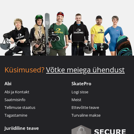
Küsimused?
Võtke meiega ühendust
Abi
SkatePro
Abi ja Kontakt
Logi sisse
Saatmisinfo
Meist
Tellimuse staatus
Ettevõtte teave
Tagastamine
Turvaline makse
Juriidiline teave