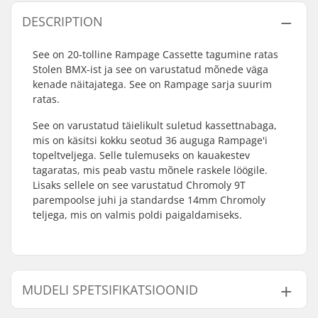
DESCRIPTION
See on 20-tolline Rampage Cassette tagumine ratas
Stolen BMX-ist ja see on varustatud mõnede väga
kenade näitajatega. See on Rampage sarja suurim
ratas.
See on varustatud täielikult suletud kassettnabaga,
mis on käsitsi kokku seotud 36 auguga Rampage'i
topeltveljega. Selle tulemuseks on kauakestev
tagaratas, mis peab vastu mõnele raskele löögile.
Lisaks sellele on see varustatud Chromoly 9T
parempoolse juhi ja standardse 14mm Chromoly
teljega, mis on valmis poldi paigaldamiseks.
MUDELI SPETSIFIKATSIOONID