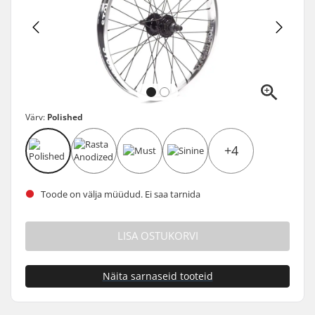
Värv:
Polished
+4
Toode on välja müüdud. Ei saa tarnida
LISA OSTUKORVI
Näita sarnaseid tooteid