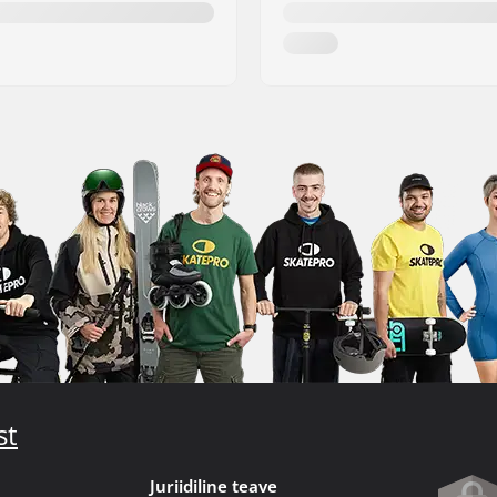
st
Juriidiline teave