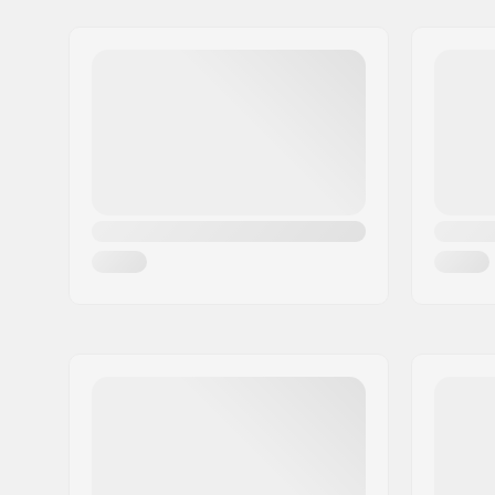
Ratta läbimõõt:
20"
Aadress:
Naverland 8
Rummu:
Freecoast
Postiindeks:
2600
Telgede läbimõõt:
14mm
Linn:
Glostrup
Riik:
Taani