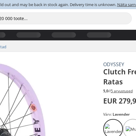
old out and may be back in stock again. Delivery time is unknown.
Näita sarn
ttad
ODYSSEY
Clutch F
Ratas
5,0
//
5 arvustused
EUR 279,
Värv:
Lavender