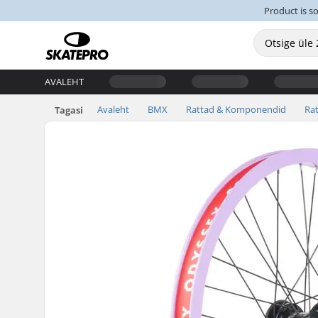
Product is s
AVALEHT
Avaleht
BMX
Rattad & Komponendid
Ra
Tagasi