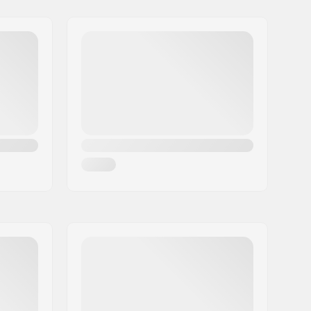
Female
Non-driver side
1410g