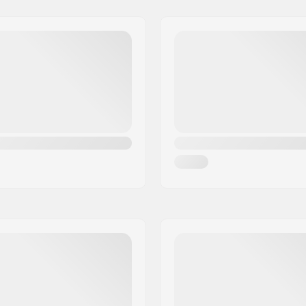
BMX telje tüüp:
er, Sealed bearings
Hub Guard:
Kaal: