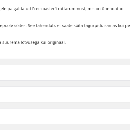
lgele paigaldatud Freecoaster'i rattarummust, mis on ühendatud
epoole sõites. See tähendab, et saate sõita tagurpidi, samas kui p
a suurema lõtvusega kui originaal.
Right hand drive
Left hand drive
 BMX
Sulgade arv:
loy
BMX Velje tüüp:
Hammaste arv: