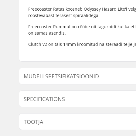
Freecoaster Ratas koosneb Odyssey Hazard Lite'i ve
roostevabast terasest spiraalidega.
Freecoaster Rummul on rööbe nii tagurpidi kui ka ett
on samas asendis.
Clutch v2 on täis 14mm kroomitud naisteraadi telje j
MUDELI SPETSIFIKATSIOONID
Mudel
Juhi pool
SPECIFICATIONS
BMX distsipliin:
Freestyle
TOOTJA
Velje materjal:
6066-T6 al
BMX ratas:
Rear
Nimi:
Sunshine Distribution ApS