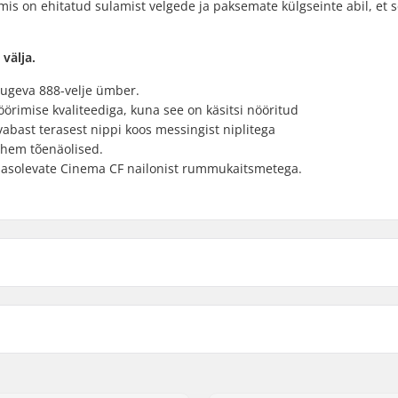
 mis on ehitatud sulamist velgede ja paksemate külgseinte abil, et 
välja.
tugeva 888-velje ümber.
nöörimise kvaliteediga, kuna see on käsitsi nööritud
abast terasest nippi koos messingist niplitega
vähem tõenäolised.
sasolevate Cinema CF nailonist rummukaitsmetega.
 BMX
Telgede läbimõõt:
loy
Sulgade arv:
BMX telje tüüp:
Hub Guard: