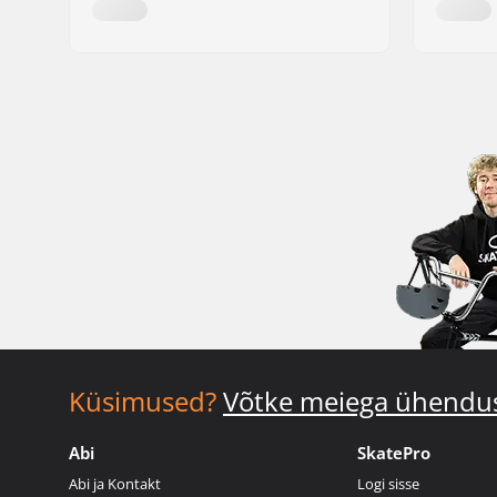
Küsimused?
Võtke meiega ühendu
Abi
SkatePro
Abi ja Kontakt
Logi sisse