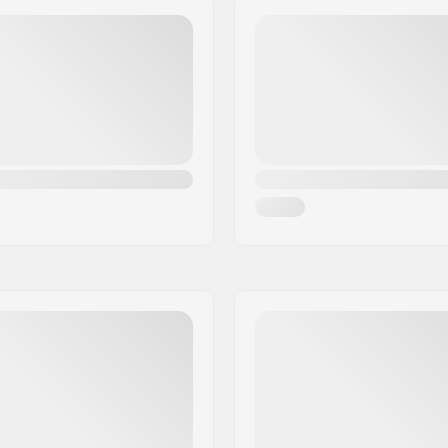
arings
Kaal: