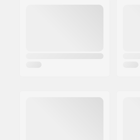
Rummu:
Sealed be
Postiindeks:
8382
Linn:
Hinnerup
Riik:
Taani