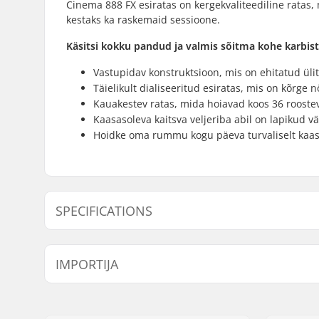
Cinema 888 FX esiratas on kergekvaliteediline ratas,
kestaks ka raskemaid sessioone.
Käsitsi kokku pandud ja valmis sõitma kohe karbist 
Vastupidav konstruktsioon, mis on ehitatud üli
Täielikult dialiseeritud esiratas, mis on kõrge 
Kauakestev ratas, mida hoiavad koos 36 roostev
Kaasasoleva kaitsva veljeriba abil on lapikud 
Hoidke oma rummu kogu päeva turvaliselt kaa
SPECIFICATIONS
BMX distsipliin:
Freestyle
IMPORTIJA
Velje materjal:
6061-T6 al
BMX ratas:
Front
Nimi:
Centrano ApS
Ratta läbimõõt:
20"
Aadress:
Omega 6