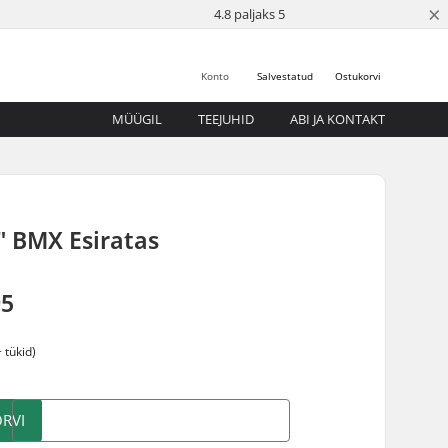
×
4.8 paljaks 5
Konto
Salvestatud
Ostukorvi
MÜÜGIL
TEEJUHID
ABI JA KONTAKT
" BMX Esiratas
95
 tükid)
RVI