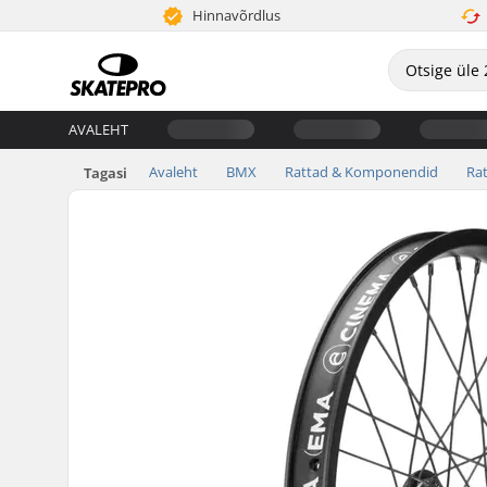
Hinnavõrdlus
AVALEHT
Avaleht
BMX
Rattad & Komponendid
Ra
Tagasi