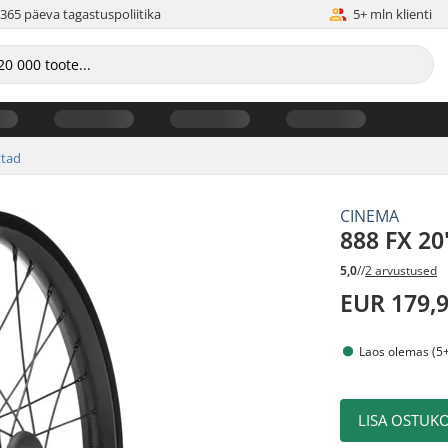
365 päeva tagastuspoliitika
5+ mln klienti
ttad
CINEMA
888 FX 20
5,0
//
2 arvustused
EUR 179,
Laos olemas (5+
LISA OSTUKO