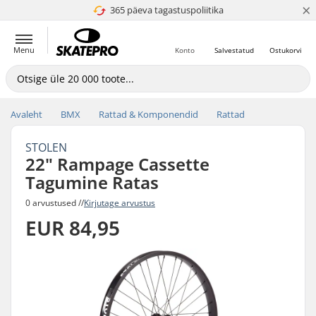
×
365 päeva tagastuspoliitika
4.8 paljaks 5
Menu
Konto
Salvestatud
Ostukorvi
Avaleht
BMX
Rattad & Komponendid
Rattad
STOLEN
22" Rampage Cassette
Tagumine Ratas
0 arvustused //
Kirjutage arvustus
EUR 84,95