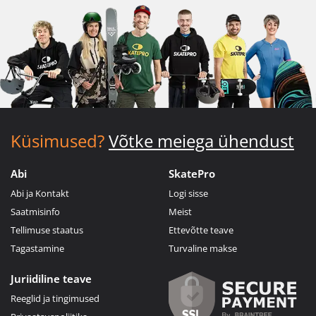
Küsimused?
Võtke meiega ühendust
Abi
SkatePro
Abi ja Kontakt
Logi sisse
Saatmisinfo
Meist
Tellimuse staatus
Ettevõtte teave
Tagastamine
Turvaline makse
Juriidiline teave
Reeglid ja tingimused