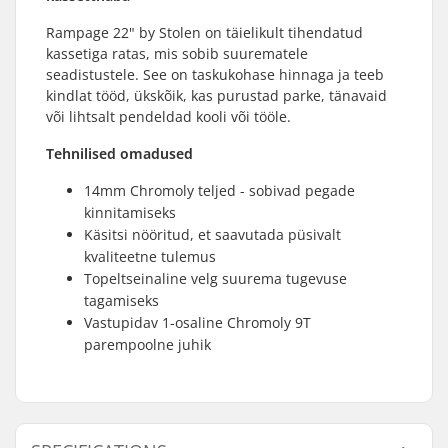
Rampage 22" by Stolen on täielikult tihendatud
kassetiga ratas, mis sobib suurematele
seadistustele. See on taskukohase hinnaga ja teeb
kindlat tööd, ükskõik, kas purustad parke, tänavaid
või lihtsalt pendeldad kooli või tööle.
Tehnilised omadused
14mm Chromoly teljed - sobivad pegade
kinnitamiseks
Käsitsi nööritud, et saavutada püsivalt
kvaliteetne tulemus
Topeltseinaline velg suurema tugevuse
tagamiseks
Vastupidav 1-osaline Chromoly 9T
parempoolne juhik