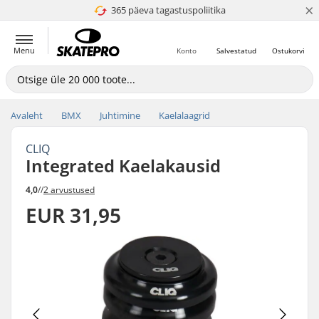
×
365 päeva tagastuspoliitika
4.8 paljaks 5
Menu
Konto
Salvestatud
Ostukorvi
Avaleht
BMX
Juhtimine
Kaelalaagrid
CLIQ
Integrated Kaelakausid
4,0
//
2 arvustused
EUR 31,95