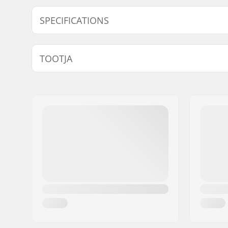
SPECIFICATIONS
BMX distsipliin:
Freestyle
TOOTJA
Nimi:
We Make Things GmbH
Aadress:
RICHARD-BYRD-STR. 12
Postiindeks:
50829
Linn:
Köln
Riik:
Saksamaa