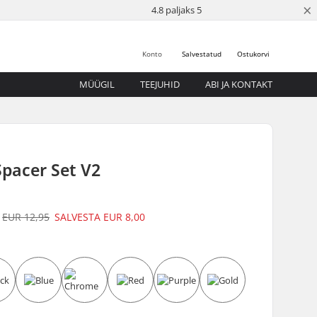
×
4.8 paljaks 5
Konto
Salvestatud
Ostukorvi
MÜÜGIL
TEEJUHID
ABI JA KONTAKT
pacer Set V2
EUR 12,95
SALVESTA
EUR 8,00