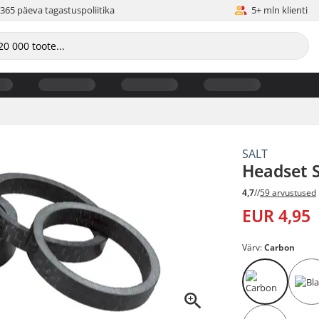
365 päeva tagastuspoliitika
5+ mln klienti
SALT
Headset S
4,7
//
59 arvustused
EUR 4,95
Värv:
Carbon