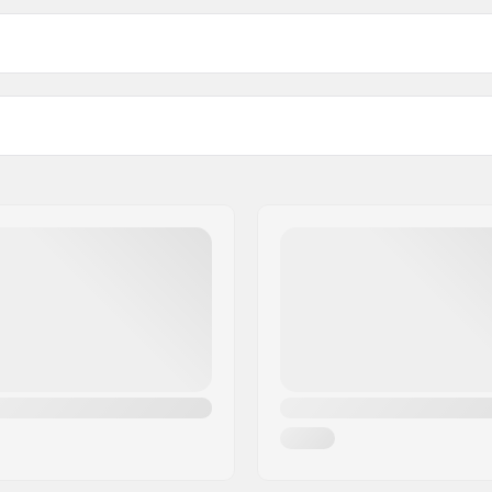
 BMX
Starnut: