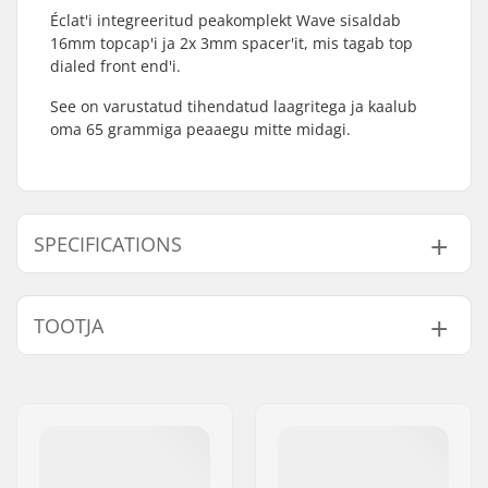
Éclat'i integreeritud peakomplekt Wave sisaldab
16mm topcap'i ja 2x 3mm spacer'it, mis tagab top
dialed front end'i.
See on varustatud tihendatud laagritega ja kaalub
oma 65 grammiga peaaegu mitte midagi.
SPECIFICATIONS
Kaelalaagrid tüüp:
Integrated 1 1/8"
TOOTJA
Ühildub:
Threadless forks
Laagri tüüp:
Sealed
Nimi:
We Make Things GmbH
Kaal:
65g
Aadress:
RICHARD-BYRD-STR. 12
Crown race:
Included
Postiindeks:
50829
C-ring:
Aluminum
Linn:
Köln
Starnut:
Not included