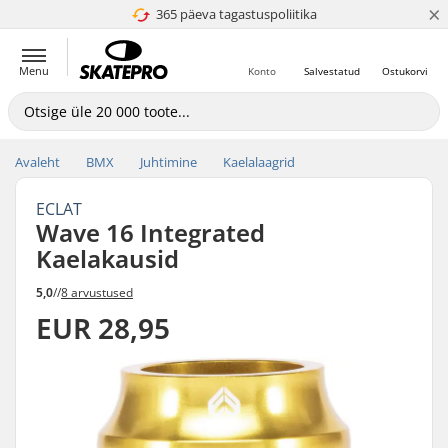
×
365 päeva tagastuspoliitika
4.8 paljaks 5
Menu
Konto
Salvestatud
Ostukorvi
Avaleht
BMX
Juhtimine
Kaelalaagrid
ECLAT
Wave 16 Integrated
Kaelakausid
5,0
//
8 arvustused
EUR 28,95