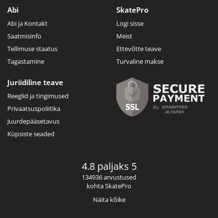
Abi
SkatePro
Abi ja Kontakt
Logi sisse
Saatmisinfo
Meist
Tellimuse staatus
Ettevõtte teave
Tagastamine
Turvaline makse
Juriidiline teave
Reeglid ja tingimused
Privaatsuspoliitika
Juurdepääsetavus
Küpsiste seaded
4.8 paljaks 5
134936 arvustused
kohta SkatePro
Näita kõike