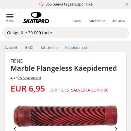
×
365 päeva tagastuspoliitika
4.8 paljaks 5
Menu
Konto
Salvestatud
Ostukorvi
Avaleht
BMX
Juhtimine
Käepidemed
FIEND
Marble Flangeless Käepidemed
4,7
//
75 arvustused
EUR 6,95
EUR 10,95
SALVESTA
EUR 4,00