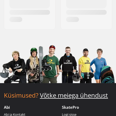
Küsimused?
Võtke meiega ühendust
Abi
SkatePro
Abi ja Kontakt
Logi sisse